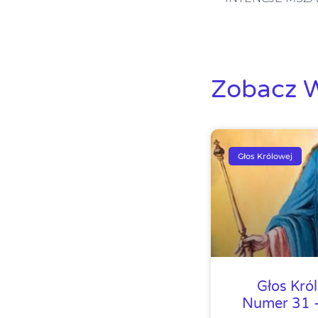
Zobacz W
Głos Królowej
Głos Kró
Numer 31 –