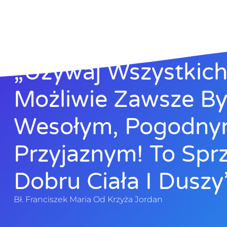
„Używaj Wszystkich 
Możliwie Zawsze B
Wesołym, Pogodny
Przyjaznym! To Sprz
Dobru Ciała I Duszy”
Bł. Franciszek Maria Od Krzyża Jordan