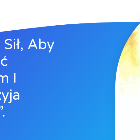
Sił, Aby
yć
m I
yja
.