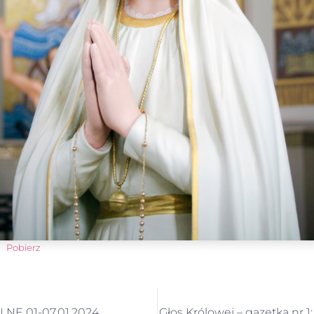
Pobierz
NE 01-07.01.2024
Głos Królowej – gazetka nr 1