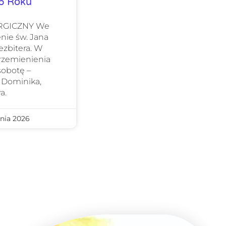
26 Roku
URGICZNY We
nie św. Jana
ezbitera. W
Przemienienia
sobotę –
 Dominika,
a.
nia 2026