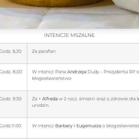
INTENCJE MSZALNE
Godz. 6.30
Za parafian
Godz. 8.00
W intencji Pana
Andrzeja
Dudy – Prezydenta RP o
błogosławieństwo
Godz. 9.30
Za +
Alfreda
w 2 rocz. śmierci oraz o zdrowie dla
urodzin.
Godz.11.00
W intencji
Barbary i Eugeniusza
o błogosławieńs