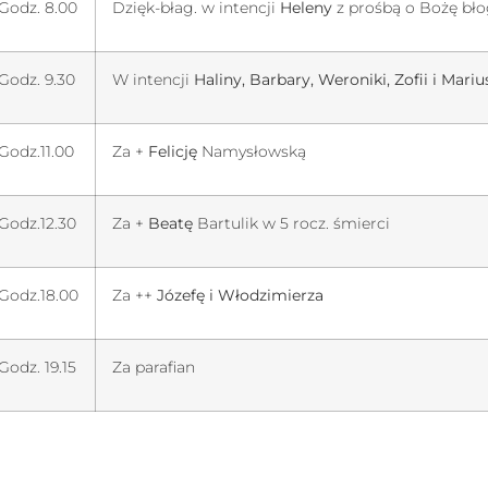
Godz. 8.00
Dzięk-błag. w intencji
Heleny
z prośbą o Bożę bł
Godz. 9.30
W intencji
Haliny, Barbary, Weroniki, Zofii i Mariu
Godz.11.00
Za +
Felicję
Namysłowską
Godz.12.30
Za +
Beatę
Bartulik w 5 rocz. śmierci
Godz.18.00
Za ++
Józefę i Włodzimierza
Godz. 19.15
Za parafian