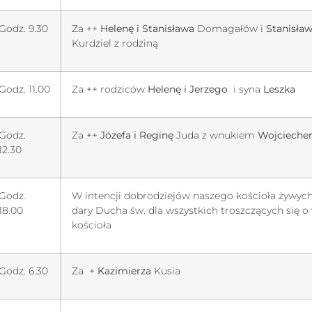
Godz. 9.30
Za ++
Helenę i Stanisława
Domagałów i
Stanisław
Kurdziel z rodziną
Godz. 11.00
Za ++ rodziców
Helenę i Jerzego
i syna
Leszka
Godz.
Za ++
Józefa i Reginę
Juda z wnukiem
Wojciech
12.30
Godz.
W intencji dobrodziejów naszego kościoła żywych
18.00
dary Ducha św. dla wszystkich troszczących się o
kościoła
Godz. 6.30
Za +
Kazimierza
Kusia