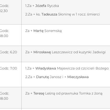
Godz.
1.Za +
Józefa
Ryczka
12.30
2.Za + ks.
Tadeusza
Słoninę w 1 rocz. śmierci
Godz.
Za +
Martę
Soremską
18.00
Godz. 6.20
Za +
Mirosławę
Leszczewicz od kuzynki Jadwigi
Godz. 7.00
1.Za +
Władysława
Majewicza od czcicieli Bożego 
2.Za +
Danutę
Janosz i +
Mieczysława
Godz.
Za +
Teresę
Leśną od prawnuka Tomka z żoną
18.00