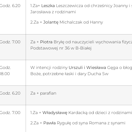
Godz. 6.20
1.Za+
Leszka
Leszczewicza od chrześnicy Joanny i 
Jarosława z rodzinami
2.Za +
Jolantę
Michalczak od Hanny
Godz. 7.00
Za +
Piotra
Bryłę od nauczycieli wychowania fizyc
Podstawowej nr 36 w B-Białej
Godz.
W intencji rodziny
Urszuli i Wiesława
Gęga o bło
18.00
Boże, potrzebne łaski i dary Ducha Sw
Godz. 6.20
Za + parafian
Godz. 7.00
1.Za +
Władysławę
Kardacką od dzieci z rodzinam
2.Za +
Pawła
Rygułę od syna Romana z synami