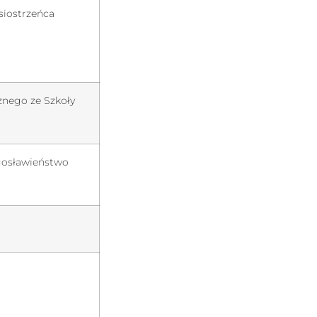
siostrzeńca
znego ze Szkoły
gosławieństwo
i