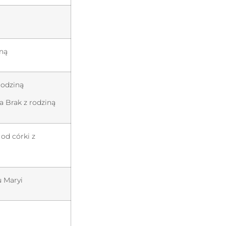
ną
rodziną
a Brak z rodziną
 od córki z
 Maryi