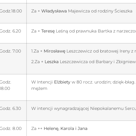
Godz.18.00
Za +
Władysława
Majewicza od rodziny Ścieszka
Godz. 6.20
Za +
Teresę
Leśną od prawnuka Bartka z narzeczo
Godz. 7.00
1.Za +
Mirosławę
Leszczewicz od bratowej Ireny z 
2.Za +
Leszka
Leszczewicza od Barbary i Zbigniew
Godz.
W Intencji
Elżbiety
w 80 rocz. urodzin; dzięk-błag.
18.00
mężem
Godz. 6.30
W intencji wynagradzającej Niepokalanemu Sercu
Godz. 8.00
Za ++
Helenę, Karola i Jana