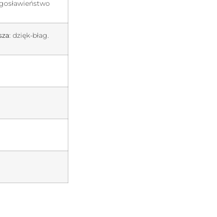
ogosławieństwo
sza
: dzięk-błag.