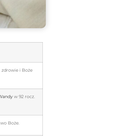
 zdrowie i Boże
Wandy
w 92 rocz.
two Boże.