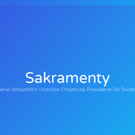
a
Parafia
Dla Parafian
Galeria
Sakramenty
nie Wszystkich Uczniów Chrystusa, Powołanie Do Świętośc