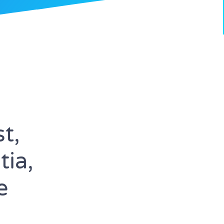
t,
ia,
e