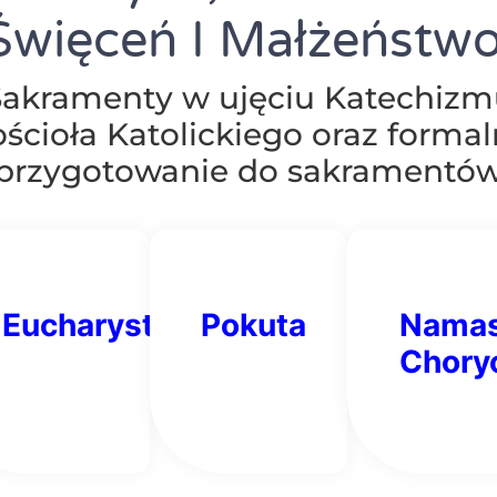
Święceń I Małżeństwo
Sakramenty w ujęciu Katechizm
ścioła Katolickiego oraz forma
przygotowanie do sakramentó
ie
Eucharystia
Pokuta
Namas
Chory