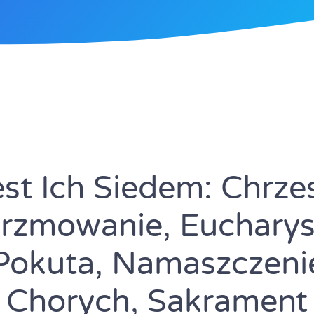
est Ich Siedem: Chrzes
erzmowanie, Eucharyst
Pokuta, Namaszczeni
Chorych, Sakrament