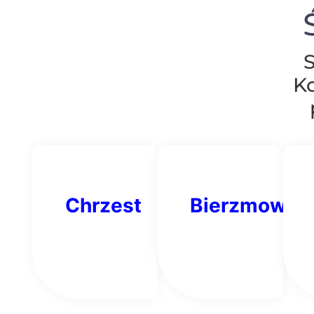
Ko
Chrzest
Bierzmowan