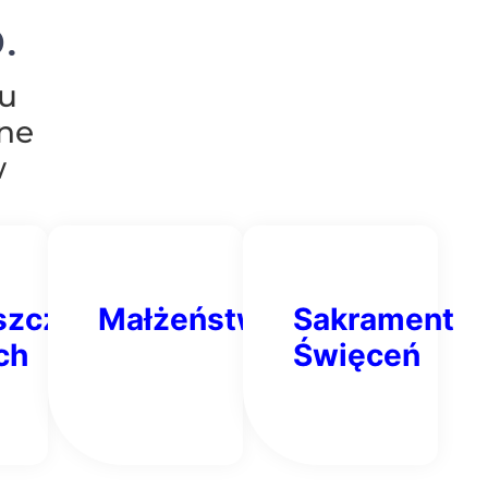
.
u
lne
w
zczenie
Małżeństwo
Sakrament
ch
Święceń