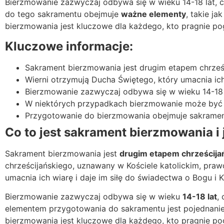
Bierzmowanie zazwyczaj odbywa się w wieku 14-18 lat, 
do tego sakramentu obejmuje
ważne elementy
, takie j
bierzmowania jest kluczowe dla każdego, kto pragnie pog
Kluczowe informacje:
Sakrament bierzmowania jest drugim etapem chrześ
Wierni otrzymują Ducha Świętego, który umacnia ich
Bierzmowanie zazwyczaj odbywa się w wieku 14-18 
W niektórych przypadkach bierzmowanie może być 
Przygotowanie do bierzmowania obejmuje sakrament 
Co to jest sakrament bierzmowania i
Sakrament bierzmowania jest
drugim etapem chrześcija
chrześcijańskiego, uznawany w Kościele katolickim, praw
umacnia ich wiarę i daje im siłę do świadectwa o Bogu i K
Bierzmowanie zazwyczaj odbywa się w wieku
14-18 lat
,
elementem przygotowania do sakramentu jest pojednanie
bierzmowania jest kluczowe dla każdego, kto pragnie pog