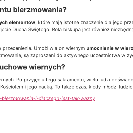
entu bierzmowania?
ych elementów
, które mają istotne znaczenie dla jego p
yjęcie Ducha Świętego. Rola biskupa jest również niezbędn
o przecenienia. Umożliwia on wiernym
umocnienie w wier
zmowanie, są zaproszeni do aktywnego uczestnictwa w życi
duchowe wiernych?
rnych. Po przyjęciu tego sakramentu, wielu ludzi doświad
z Kościołem i jego nauką. To także czas, kiedy młodzi ludz
t-bierzmowania-i-dlaczego-jest-tak-wazny