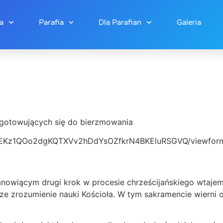
a
Parafia
Dla Parafian
Galeria
zygotowujących się do bierzmowania
CCSEKz1QOo2dgKQTXVv2hDdYsOZfkrN4BKEluRSGVQ/viewfor
anowiącym drugi krok w procesie chrześcijańskiego wtajemn
sze zrozumienie nauki Kościoła. W tym sakramencie wierni