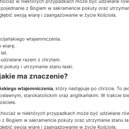
chociaż w niektórych przypadkach może być udzielane rów
ak pojednanie z Bogiem w sakramencie pokuty oraz utrzymani
łębić swoją wiarę i zaangażowanie w życie Kościoła.
cijańskiego wtajemniczenia.
 wiarę.
lat.
udzielane razem z chrztem.
pokuty i utrzymanie stanu łaski.
 jakie ma znaczenie?
ńskiego wtajemniczenia
, który następuje po chrzcie. To 
osławnym, starokatolickim oraz anglikańskim. W trakcie b
ościele.
 chociaż w niektórych przypadkach może być udzielane ró
 z Bogiem w sakramencie pokuty oraz utrzymanie stanu łas
łębić swoją wiarę i zaangażowanie w życie Kościoła.