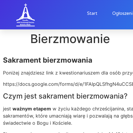
Start
Ogłoszeni
Bierzmowanie
Sakrament bierzmowania
Poniżej znajdziesz link z kwestionariuszem dla osób pr
https://docs.google.com/forms/d/e/1FAIpQLSfhgN4u
Czym jest sakrament bierzmowania?
jest
ważnym etapem
w życiu każdego chrześcijanina, st
sakramentów, które umacniają wiarę i pozwalają na głęb
świadectwie o Bogu i Kościele.