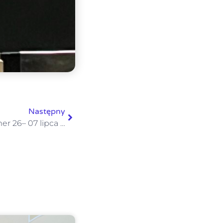
Następny
Głos Królowej – gazetka numer 26– 07 lipca 2024