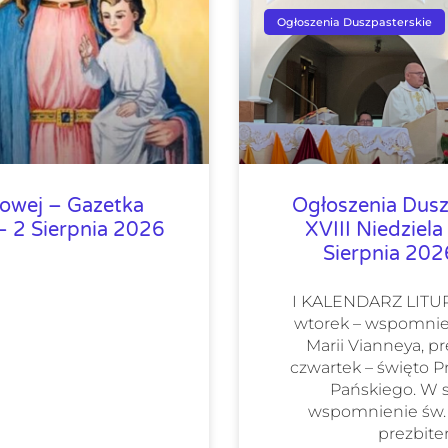
Ogłoszenia Duszpasterskie
lowej – Gazetka
Ogłoszenia Dusz
 2 Sierpnia 2026
XVIII Niedziela
Sierpnia 20
I KALENDARZ LIT
wtorek – wspomnie
Marii Vianneya, pr
czwartek – święto 
Pańskiego. W 
wspomnienie św.
prezbiter