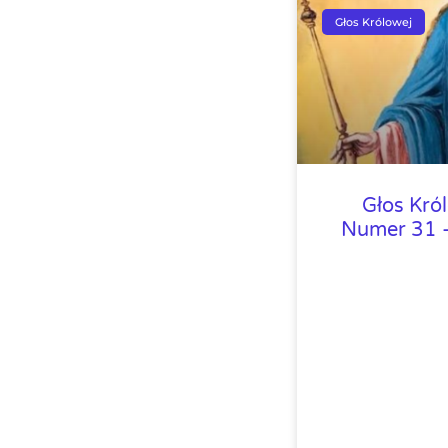
Głos Królowej
Głos Kró
Numer 31 –