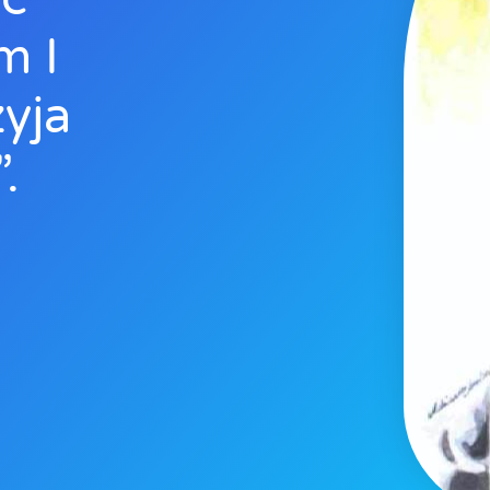
m I
yja
.