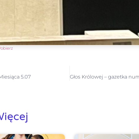
obierz
Miesiąca 5.07
ięcej