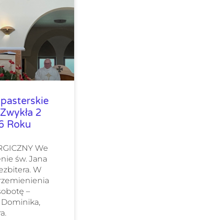
pasterskie
 Zwykła 2
26 Roku
URGICZNY We
nie św. Jana
ezbitera. W
Przemienienia
sobotę –
 Dominika,
a.