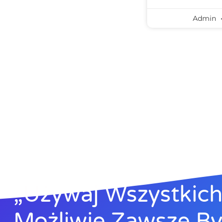
Admin
„Używaj Wszystkich 
Możliwie Zawsze B