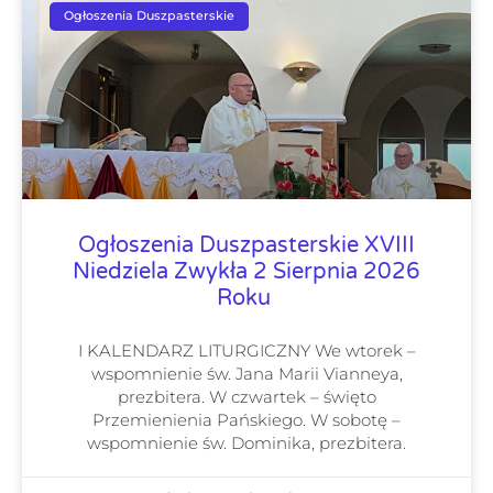
Ogłoszenia Duszpasterskie
Ogłoszenia Duszpasterskie XVIII
Niedziela Zwykła 2 Sierpnia 2026
Roku
I KALENDARZ LITURGICZNY We wtorek –
wspomnienie św. Jana Marii Vianneya,
prezbitera. W czwartek – święto
Przemienienia Pańskiego. W sobotę –
wspomnienie św. Dominika, prezbitera.