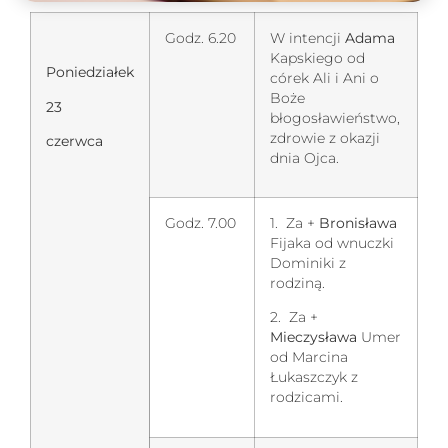
Godz. 6.20
W intencji
Adama
Kapskiego od
Poniedziałek
córek Ali i Ani o
Boże
23
błogosławieństwo,
zdrowie z okazji
czerwca
dnia Ojca.
Godz. 7.00
1. Za +
Bronisława
Fijaka od wnuczki
Dominiki z
rodziną.
2. Za +
Mieczysława
Umer
od Marcina
Łukaszczyk z
rodzicami.