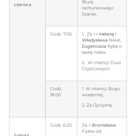
Biura
czerwca
rachunkowego
Szarek.
Godz. 7.00
1. Za ++
Helenę i
Władysława
Nikiel,
Eugeniusza
Rybę o
łaskę nieba.
2. W intencji Dusz
Czyśćcowych
Godz.
1. W intencji Bogu
18.00
wiadomej.
2. Za Ojczyznę.
Godz. 6.20
Za +
Bronisława
Fijaka od
Sobota