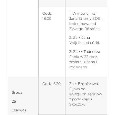
Godz.
1. W intencji ks.
18.00
Jana
Stramy SDS –
imieninowa od
Żywego Różańca.
2. Za +
Jana
Wójcika od córki.
3. Za ++ Tadeusza
Fabia w 22 rocz.
śmierci z żoną i
rodzicami
Godz. 6.20
Za +
Bronisława
Fijaka od
Środa
kolegium sędziów
z podokręgu
25
Skoczów
czerwca