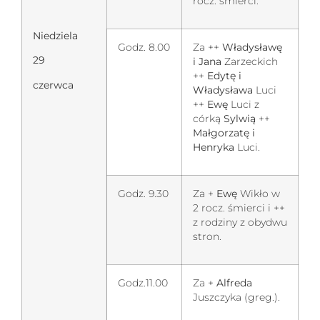
rocz. śmierci.
Niedziela
Godz. 8.00
Za ++
Władysławę
29
i Jana
Zarzeckich
++
Edytę i
czerwca
Władysława
Luci
++
Ewę
Luci z
córką
Sylwią
++
Małgorzatę i
Henryka
Luci.
Godz. 9.30
Za +
Ewę
Wikło w
2 rocz. śmierci i ++
z rodziny z obydwu
stron.
Godz.11.00
Za +
Alfreda
Juszczyka (greg.).