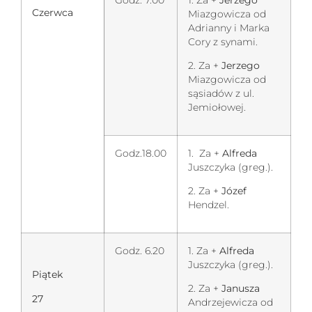
Godz. 7.00
1. Za +
Jerzego
Czerwca
Miazgowicza od
Adrianny i Marka
Cory z synami.
2. Za +
Jerzego
Miazgowicza od
sąsiadów z ul.
Jemiołowej.
Godz.18.00
1. Za +
Alfreda
Juszczyka (greg.).
2. Za +
Józef
Hendzel.
Godz. 6.20
1. Za +
Alfreda
Juszczyka (greg.).
Piątek
2. Za +
Janusza
27
Andrzejewicza od