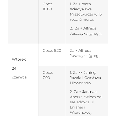
Godz.
1. Za + brata
18.00
Władysława
Miazgowicza w 15
rocz. śmierci.
2. Za +
Alfreda
Juszczyka (greg.).
Godz. 6.20
Za +
Alfreda
Juszczyka (greg.).
Wtorek
24
Godz.
1. Za ++
Janinę,
czerwca
7.00
Józefa i Czesława
Niewdanów.
2. Za +
Janusza
Andrzejewicza od
sąsiadów z ul.
Lnianej i
Wierchowej.