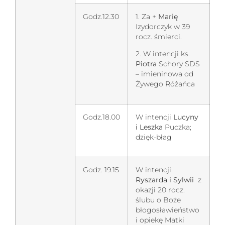
Godz.12.30
1. Za +
Marię
Izydorczyk w 39
rocz. śmierci.
2. W intencji ks.
Piotra
Schory SDS
– imieninowa od
Żywego Różańca
Godz.18.00
W intencji
Lucyny
i Leszka
Puczka;
dzięk-błag
Godz. 19.15
W intencji
Ryszarda i Sylwii
z
okazji 20 rocz.
ślubu o Boże
błogosławieństwo
i opiekę Matki