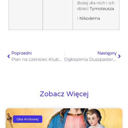
Bożej dla nich i ich
dzieci
Tymoteusza
i
Nikodema
Poprzedni
Następny
Plan na czerwiec Klubu Seniora
Ogłoszenia Duszpasterskie XII Niedziela Zwykła 22 czerwca 2025
Zobacz Więcej
Głos Królowej