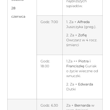
najbliższych
sąsiadów.
28
czerwca
Godz. 7.00
1. Za +
Alfreda
Juszczyka (greg.).
2. Za +
Zofię
Owczarz w 4 rocz.
śmierci
Godz.
1.Za ++
Piotra i
18.00
Franciszkę
Guriak
o życie wieczne od
wnuczki.
2. Za +
Edwarda
Dutki
Godz. 6.30
Za +
Bernarda
w