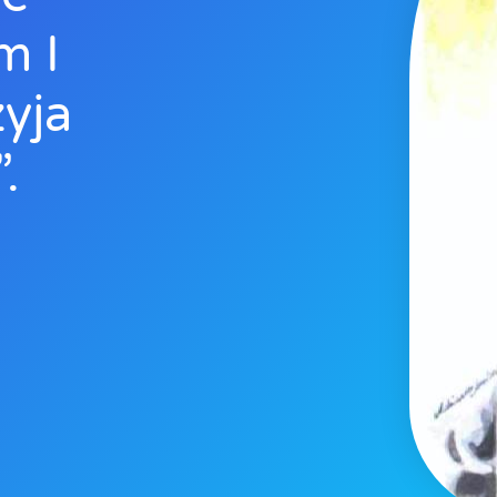
m I
yja
.