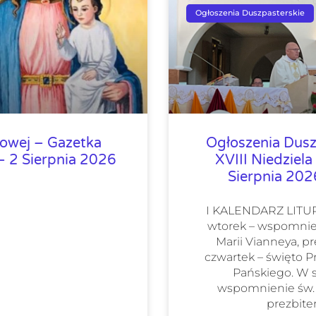
Ogłoszenia Duszpasterskie
lowej – Gazetka
Ogłoszenia Dusz
 2 Sierpnia 2026
XVIII Niedziela
Sierpnia 20
I KALENDARZ LIT
wtorek – wspomnie
Marii Vianneya, pr
czwartek – święto 
Pańskiego. W 
wspomnienie św.
prezbiter