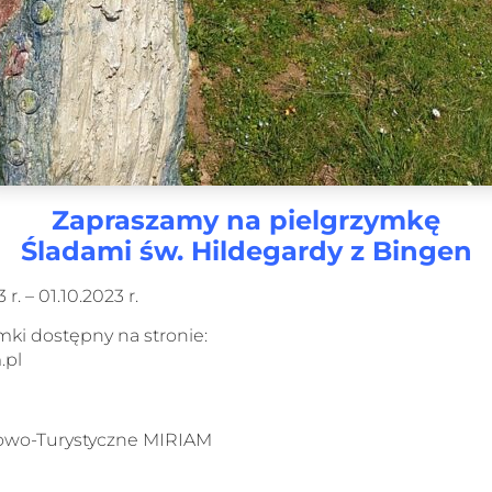
Zapraszamy na pielgrzymkę
Śladami św. Hildegardy z Bingen
r. – 01.10.2023 r.
ki dostępny na stronie:
.pl
kowo-Turystyczne MIRIAM
a