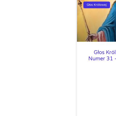
Głos Królowej
Głos Kró
Numer 31 –