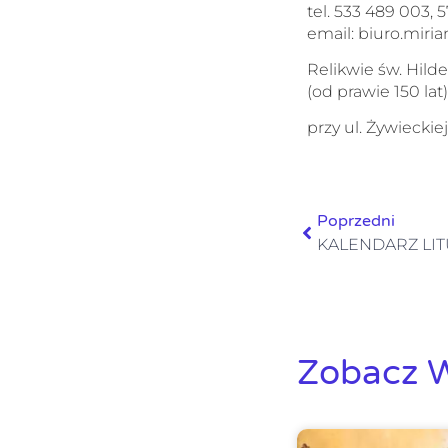
tel. 533 489 003, 
email: biuro.miri
Relikwie św. Hilde
(od prawie 150 lat)
przy ul. Żywieckie
Poprzedni
KALENDARZ LITUR
Zobacz W