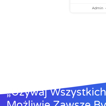
Admin
„Używaj Wszystkich 
Możliwie Zawsze B