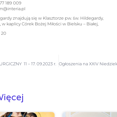
577 189 009
am@interia.pl
gardy znajdują się w Klasztorze pw. św. Hildegardy,
, w kaplicy Córek Bożej Miłości w Bielsku – Białej,
j 20
GICZNY 11 – 17. 09.2023 r.
ięcej