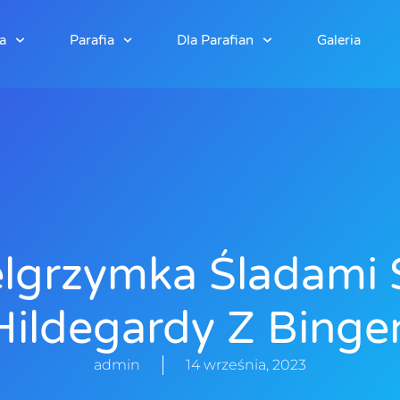
a
Parafia
Dla Parafian
Galeria
elgrzymka Śladami 
Hildegardy Z Binge
admin
14 września, 2023