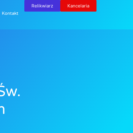
Relikwiarz
Kancelaria
Kontakt
Św.
n