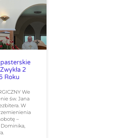
pasterskie
 Zwykła 2
26 Roku
URGICZNY We
nie św. Jana
ezbitera. W
Przemienienia
sobotę –
 Dominika,
a.