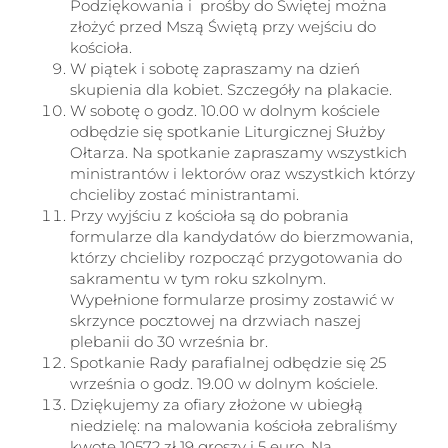
Podziękowania i prośby do Świętej można
złożyć przed Mszą Świętą przy wejściu do
kościoła.
W piątek i sobotę zapraszamy na dzień
skupienia dla kobiet. Szczegóły na plakacie.
W sobotę o godz. 10.00 w dolnym kościele
odbędzie się spotkanie Liturgicznej Służby
Ołtarza. Na spotkanie zapraszamy wszystkich
ministrantów i lektorów oraz wszystkich którzy
chcieliby zostać ministrantami.
Przy wyjściu z kościoła są do pobrania
formularze dla kandydatów do bierzmowania,
którzy chcieliby rozpocząć przygotowania do
sakramentu w tym roku szkolnym.
Wypełnione formularze prosimy zostawić w
skrzynce pocztowej na drzwiach naszej
plebanii do 30 września br.
Spotkanie Rady parafialnej odbędzie się 25
września o godz. 19.00 w dolnym kościele.
Dziękujemy za ofiary złożone w ubiegłą
niedzielę: na malowania kościoła zebraliśmy
kwotę 10572 zł 19 groszy i 5 euro. Na