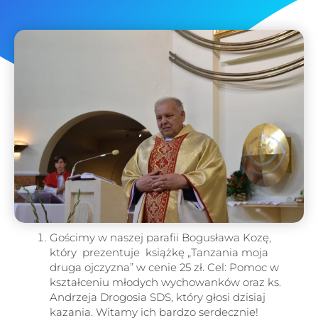
Gościmy w naszej parafii Bogusława Kozę,
który prezentuje książkę „Tanzania moja
druga ojczyzna” w cenie 25 zł. Cel: Pomoc w
kształceniu młodych wychowanków oraz ks.
Andrzeja Drogosia SDS, który głosi dzisiaj
kazania. Witamy ich bardzo serdecznie!