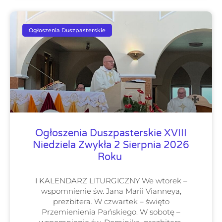
Ogłoszenia Duszpasterskie
Ogłoszenia Duszpasterskie XVIII
Niedziela Zwykła 2 Sierpnia 2026
Roku
I KALENDARZ LITURGICZNY We wtorek –
wspomnienie św. Jana Marii Vianneya,
prezbitera. W czwartek – święto
Przemienienia Pańskiego. W sobotę –