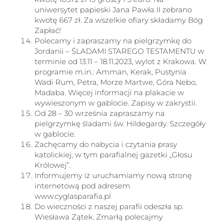
uniwersytet papieski Jana Pawła II zebrano
kwotę 667 zł. Za wszelkie ofiary składamy Bóg
Zapłać!
Polecamy i zapraszamy na pielgrzymkę do
Jordanii – ŚLADAMI STAREGO TESTAMENTU w
terminie od 13.11 – 18.11.2023, wylot z Krakowa. W
programie m.in.: Amman, Kerak, Pustynia
Wadi Rum, Petra, Morze Martwe, Góra Nebo,
Madaba. Więcej informacji na plakacie w
wywieszonym w gablocie. Zapisy w zakrystii.
Od 28 – 30 września zapraszamy na
pielgrzymkę śladami św. Hildegardy. Szczegóły
w gablocie.
Zachęcamy do nabycia i czytania prasy
katolickiej, w tym parafialnej gazetki „Głosu
Królowej”.
Informujemy iż uruchamiamy nową stronę
internetową pod adresem
www.cyglasparafia.pl
Do wieczności z naszej parafii odeszła sp.
Wiesława Zątek. Zmarłą polecajmy