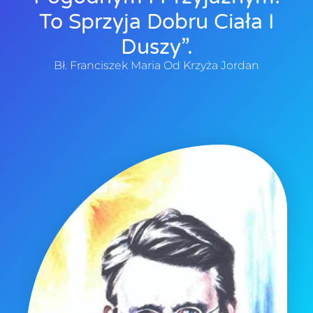
To Sprzyja Dobru Ciała I
Duszy”.
Bł. Franciszek Maria Od Krzyża Jordan