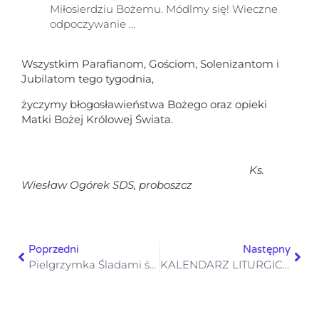
Miłosierdziu Bożemu. Módlmy się! Wieczne
odpoczywanie …
Wszystkim Parafianom, Gościom, Solenizantom i
Jubilatom tego tygodnia,
życzymy błogosławieństwa Bożego oraz opieki
Matki Bożej Królowej Świata.
Ks.
Wiesław Ogórek SDS,
proboszcz
Poprzedni
Następny
Pielgrzymka Śladami św. Hildegardy z Bingen
KALENDARZ LITURGICZNY 17- 23.09.2023