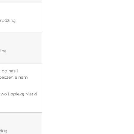
rodziną
ziną
 do nas i
ebaczenie nam
wo i opiekę Matki
ziną