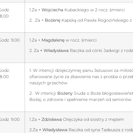
Godz.
1.Za +
Wojciecha
Kubackiego w 2 rocz. śmierci
18.00
2. Za +
Bożenę
Kapską od Pawła Rogozińskiego z 
Godz. 9.00
1.Za +
Magdalenę
w rocz. śmierci
2. Za
+ Władysława
Raczka od córki Jadwigi z rod
Godz.
1. W intencji dziękczynnej panu Jezusowi za miłość
18.00
ofiarowane życie za zbawienie nas z prośba o prz
naszych grzechów
2. W intencji
Bożeny
Siuda o Boże błogosławieńst
Bożej, o zdrowie i spełnienie marzeń od seniorów
Godz. 9.00
1.Za +
Zdzisława
Olejczyka od siostry z mężem
2.Za
+ Władysława
Raczka od syna Tadeusza z rod