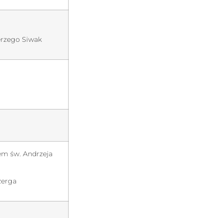
erzego Siwak
em św. Andrzeja
zerga