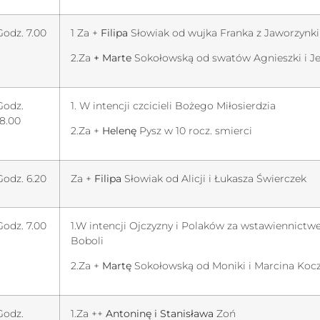
Godz. 7.00
1 Za +
Filipa
Słowiak od wujka Franka z Jaworzynki
2.Za
+ Marte
Sokołowską od swatów Agnieszki i J
Godz.
1. W intencji czcicieli Bożego Miłosierdzia
18.00
2.Za +
Helenę
Pysz w 10 rocz. smierci
Godz. 6.20
Za +
Filipa
Słowiak od Alicji i Łukasza Świerczek
Godz. 7.00
1.W intencji Ojczyzny i Polaków za wstawiennictw
Boboli
2.Za +
Martę
Sokołowską od Moniki i Marcina Koc
Godz.
1.Za ++
Antoninę i Stanisława
Zoń