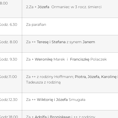
18.00
2.Za +
Józefa
Ormaniec w 3 rocz. śmierci
Godz. 6.30
Za parafian
Godz. 8.00
Za ++
Teresę i Stefana
z synem
Janem
Godz. 9.30
Za +
Weronikę
Marek i
Franciszkę
Polaczek
Godz.11.00
Za ++ z rodziny Hoffmann;
Piotra, Józefa, Karolinę 
Tadeusza z rodziną
Godz.12.30
Za ++
Wiktorię i Józefa
Smugała
Godz.18.00
Za +
Adolfa i Bronisławę
i ++ z rodziny