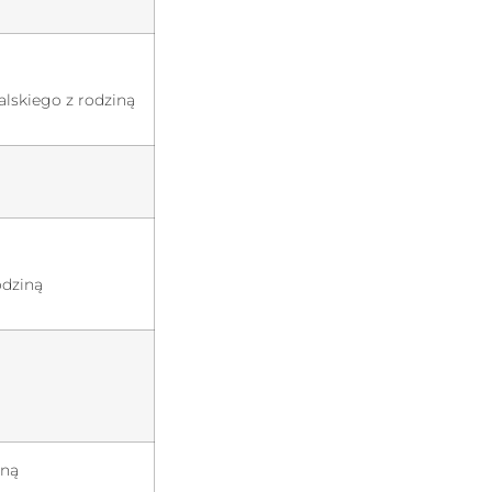
lskiego z rodziną
odziną
iną