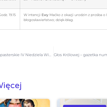
Godz. 19.15
W intencji
Ewy
Maćko z okazji urodzin z prośba o
błogosławieństwo; dzięk-błag.
Ogłoszenia Duszpasterskie IV Niedziela Wielkiego Postu 10 marca 2024 r.
ięcej