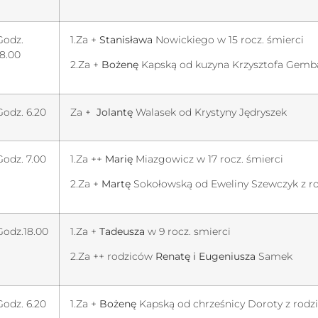
Godz.
1.Za +
Stanisława
Nowickiego w 15 rocz. śmierci
18.00
2.Za +
Bożenę
Kapską od kuzyna Krzysztofa Gemba
Godz. 6.20
Za +
Jolantę
Walasek od Krystyny Jędryszek
Godz. 7.00
1.Za ++
Marię
Miazgowicz w 17 rocz. śmierci
2.Za +
Martę
Sokołowską od Eweliny Szewczyk z r
Godz.18.00
1.Za +
Tadeusza
w 9 rocz. smierci
2.Za ++ rodziców
Renatę i Eugeniusza
Samek
Godz. 6.20
1.Za +
Bożenę
Kapską od chrześnicy Doroty z rodz