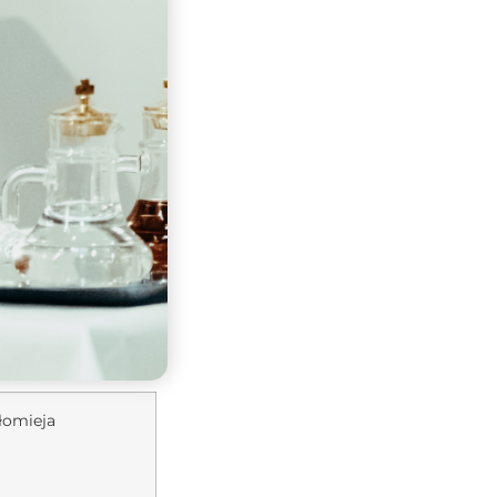
łomieja