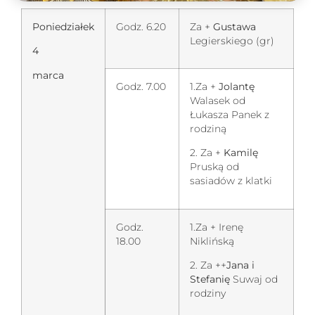
Poniedziałek
Godz. 6.20
Za +
Gustawa
Legierskiego (gr)
4
marca
Godz. 7.00
1.Za +
Jolantę
Walasek od
Łukasza Panek z
rodziną
2. Za +
Kamilę
Pruską od
sasiadów z klatki
Godz.
1.Za + Irenę
18.00
Niklińską
2. Za ++
Jana i
Stefanię
Suwaj od
rodziny