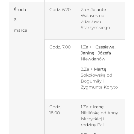
Środa
Godz. 6.20
Za +
Jolantę
Walasek od
6
Zdzisława
Starzyńskiego
marca
Godz. 7.00
1.Za ++
Czesława,
Janinę i Józefa
Niewdanów
2.Za +
Martę
Sokołowską od
Bogumiły i
Zygmunta Koryto
Godz.
1.Za +
Irenę
18.00
Niklińską od Anny
Iskrzyckiej i
rodziny Pal