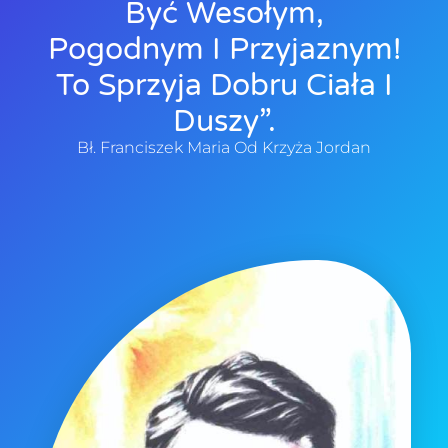
Być Wesołym,
Pogodnym I Przyjaznym!
To Sprzyja Dobru Ciała I
Duszy”.
Bł. Franciszek Maria Od Krzyża Jordan