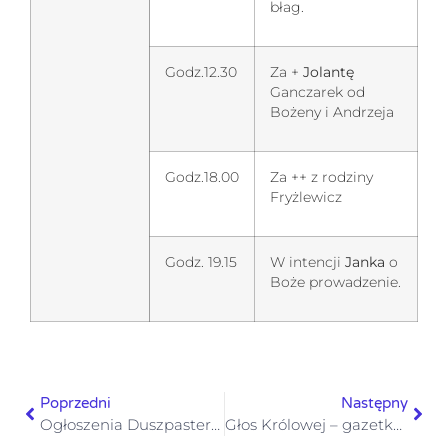
błag.
Godz.12.30
Za +
Jolantę
Ganczarek od
Bożeny i Andrzeja
Godz.18.00
Za ++ z rodziny
Fryżlewicz
Godz. 19.15
W intencji
Janka
o
Boże prowadzenie.
Poprzedni
Następny
Ogłoszenia Duszpasterskie III Niedziela Wielkiego Postu 3 marca 2024 r.
Głos Królowej – gazetka numer 9 – 3 marca 2024