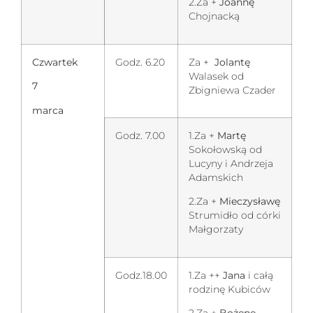
2.Za +
Joannę
Chojnacką
Czwartek
Godz. 6.20
Za +
Jolantę
Walasek od
7
Zbigniewa Czader
marca
Godz. 7.00
1.Za +
Martę
Sokołowską od
Lucyny i Andrzeja
Adamskich
2.Za +
Mieczysławę
Strumidło od córki
Małgorzaty
Godz.18.00
1.Za ++
Jana
i całą
rodzinę Kubiców