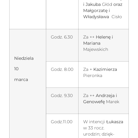
i Jakuba
Głód
oraz
Małgorzatę i
Władysława
Cisło
Godz. 6.30
Za ++
Helenę i
Mariana
Majewskich
Niedziela
10
Godz. 8.00
Za +
Kazimierza
Pieronka
marca
Godz. 9.30
Za ++
Andrzeja i
Genowefę
Marek
Godz.11.00
W intencji
Łukasza
w 33 rocz.
urodzin; dzięk-