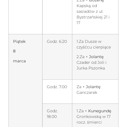
2.Za +
Bożenę
Kapską od
sasiadów z ul.
Bystrzańskiej 21 i
17
Piątek
Godz. 6.20
1.Za Dusze w
czyśćcu cierpiące
8
2.Za +
Jolantę
marca
Czader od Joli i
Jurka Pszonka
Godz. 7.00
Za +
Jolantę
Ganczarek
Godz.
1.Za +
Kunegundę
18.00
Gronkowską w 17
rocz. śmierci