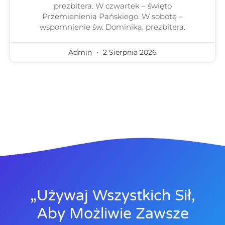
prezbitera. W czwartek – święto
Przemienienia Pańskiego. W sobotę –
wspomnienie św. Dominika, prezbitera.
Admin
2 Sierpnia 2026
„Używaj Wszystkich Sił,
Aby Możliwie Zawsze