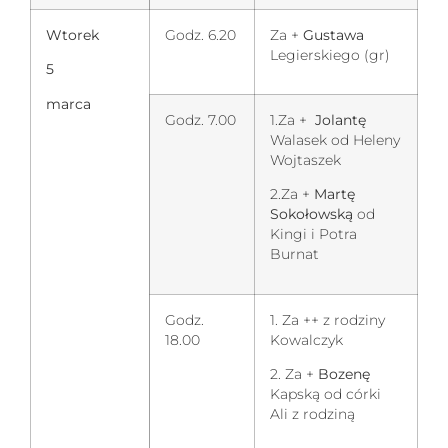
Wtorek
Godz. 6.20
Za +
Gustawa
Legierskiego (gr)
5
marca
Godz. 7.00
1.Za +
Jolantę
Walasek od Heleny
Wojtaszek
2.Za +
Martę
Sokołowską
od
Kingi i Potra
Burnat
Godz.
1. Za ++ z rodziny
18.00
Kowalczyk
2. Za +
Bozenę
Kapską od córki
Ali z rodziną