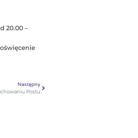
od 20.00 –
poświęcenie
Następny
achowaniu Postu