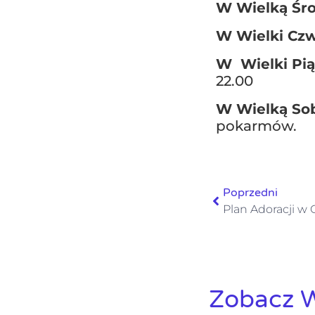
W Wielką Śr
W Wielki Cz
W
Wielki Pi
22.00
W Wielką So
pokarmów.
Poprzedni
Zobacz W