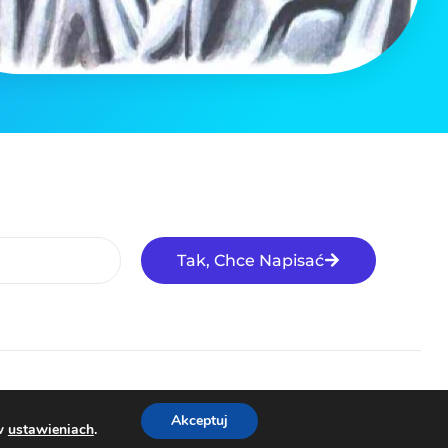
Tak, Chce Napisać
©Code Town2026
Akceptuj
 w
ustawieniach
.