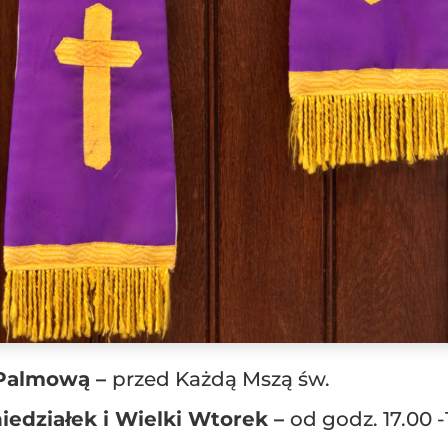
 Palmową –
przed Każdą Mszą św.
iedziałek i Wielki Wtorek –
od godz. 17.00 -