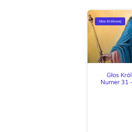
Głos Królowej
Głos Kró
Numer 31 –