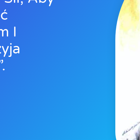
yć
m I
yja
.