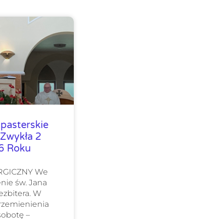
pasterskie
 Zwykła 2
26 Roku
URGICZNY We
nie św. Jana
ezbitera. W
Przemienienia
sobotę –