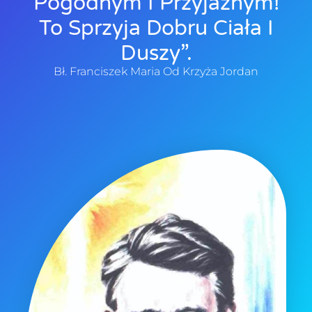
Pogodnym I Przyjaznym!
To Sprzyja Dobru Ciała I
Duszy”.
Bł. Franciszek Maria Od Krzyża Jordan