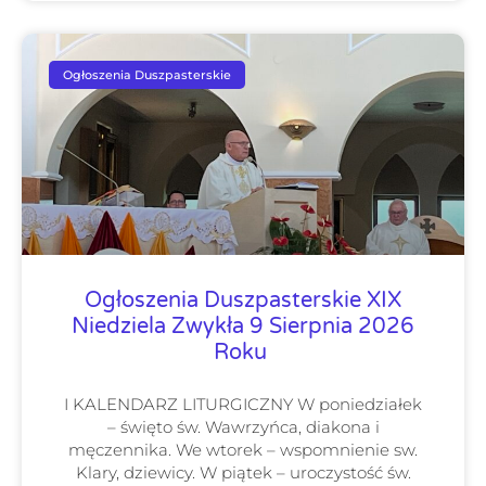
Ogłoszenia Duszpasterskie
Ogłoszenia Duszpasterskie XIX
Niedziela Zwykła 9 Sierpnia 2026
Roku
I KALENDARZ LITURGICZNY W poniedziałek
– święto św. Wawrzyńca, diakona i
męczennika. We wtorek – wspomnienie sw.
Klary, dziewicy. W piątek – uroczystość św.