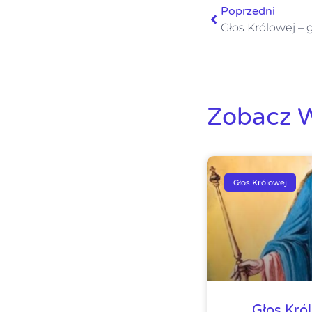
Poprzedni
Zobacz W
Głos Królowej
Głos Kró