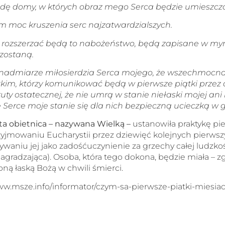
ędę domy, w których obraz mego Serca będzie umieszczo
 moc kruszenia serc najzatwardzialszych.
 co rozszerzać będą to nabożeństwo, będą zapisane w my
zostaną.
 nadmiarze miłosierdzia Serca mojego, że wszechmocn
tkim, którzy komunikować będą w pierwsze piątki przez 
kuty ostatecznej, że nie umrą w stanie niełaski mojej ani
Serce moje stanie się dla nich bezpieczną ucieczką w g
ta obietnica – nazywana Wielką –
ustanowiła praktykę pi
zyjmowaniu Eucharystii przez dziewięć kolejnych pierws
ywaniu jej jako zadośćuczynienie za grzechy całej ludzkośc
gradzająca). Osoba, która tego dokona, będzie miała – z
ną łaską Bożą w chwili śmierci.
www.msze.info/informator/czym-sa-pierwsze-piatki-miesia