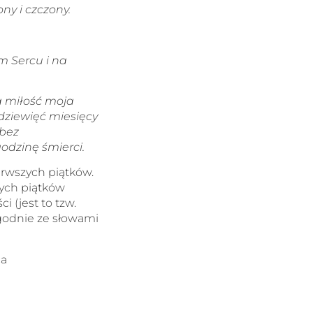
ny i czczony.
m Sercu i na
a miłość moja
dziewięć miesięcy
 bez
odzinę śmierci.
erwszych piątków.
zych piątków
i (jest to tzw.
godnie ze słowami
ca