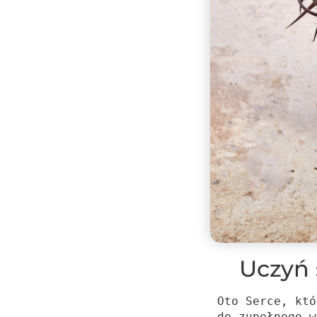
Uczyń 
Oto Serce, któ
do zupełnego w