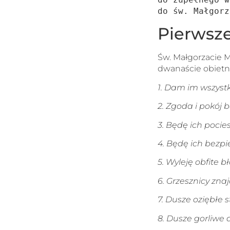
do św. Małgorz
Pierwsze
Św. Małgorzacie M
dwanaście obietni
1. Dam im wszystk
2. Zgoda i pokój
3. Będę ich pocie
4. Będę ich bezpi
5. Wyleję obfite 
6. Grzesznicy zn
7. Dusze oziębłe s
8. Dusze gorliwe 