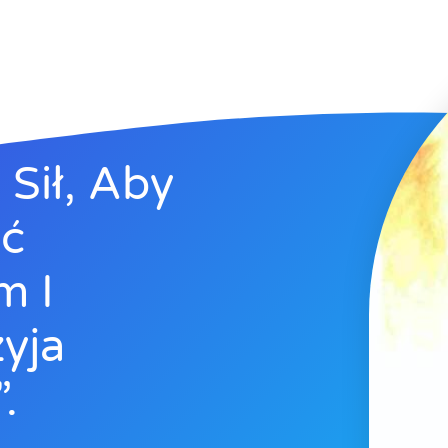
Sił, Aby
yć
m I
yja
.