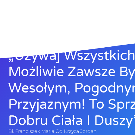
„Używaj Wszystkich 
Możliwie Zawsze B
Wesołym, Pogodny
Przyjaznym! To Sprz
Dobru Ciała I Duszy”
Bł. Franciszek Maria Od Krzyża Jordan