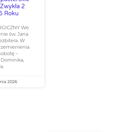
 Zwykła 2
26 Roku
URGICZNY We
nie św. Jana
ezbitera. W
Przemienienia
sobotę –
 Dominika,
a.
nia 2026