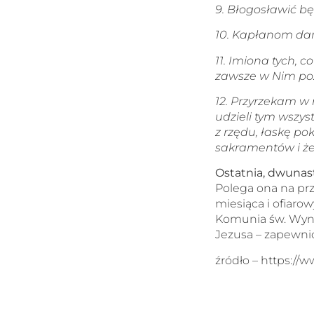
9. Błogosławić b
10. Kapłanom dam
11. Imiona tych,
zawsze w Nim po
12. Przyrzekam w
udzieli tym wszys
z rzędu, łaskę po
sakramentów i że 
Ostatnia, dwunas
Polega ona na pr
miesiąca i ofiarow
Komunia św. Wyna
Jezusa – zapewnio
źródło – https://