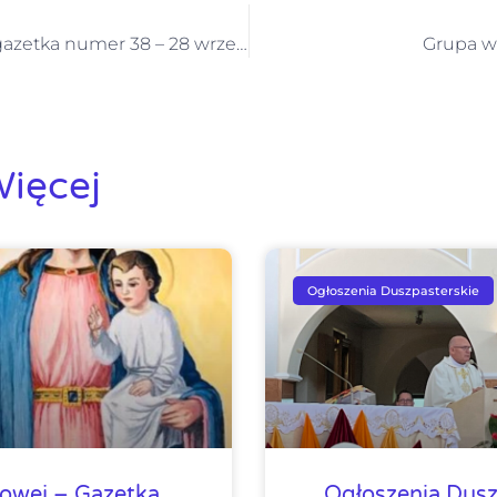
Głos Królowej – gazetka numer 38 – 28 września 2025
Grupa w
ięcej
Ogłoszenia Duszpasterskie
lowej – Gazetka
Ogłoszenia Dusz