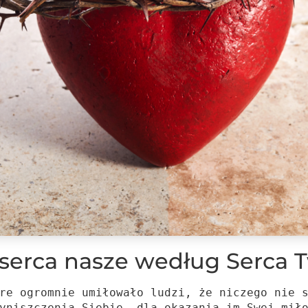
serca nasze według Serca
re ogromnie umiłowało ludzi, że niczego nie 
yniszczenia Siebie, dla okazania im Swej mił