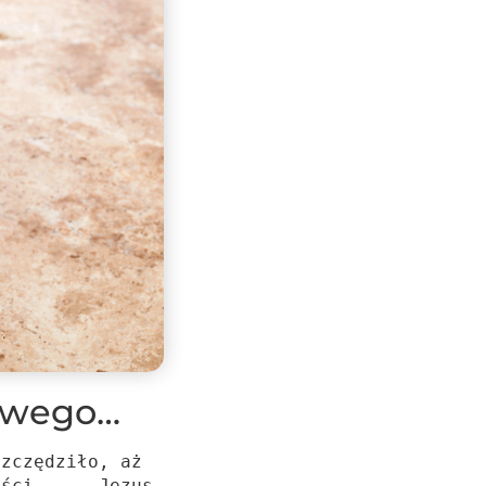
 Twego…
szczędziło, aż
ości... - Jezus