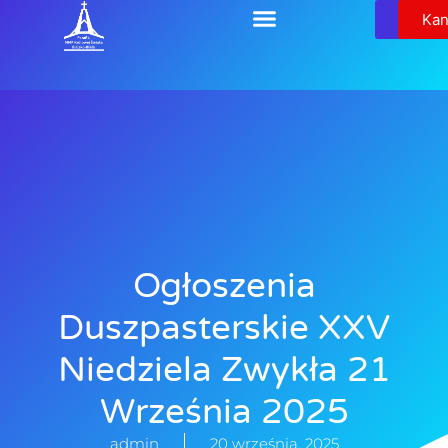
Relikw
Kan
Ogłoszenia
Duszpasterskie XXV
Niedziela Zwykła 21
Września 2025
admin
20 września, 2025