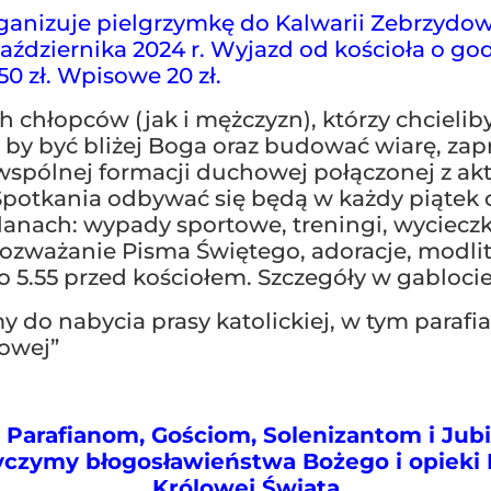
rganizuje pielgrzymkę do Kalwarii Zebrzydows
aździernika 2024 r. Wyjazd od kościoła o god
0 zł. Wpisowe 20 zł.
h chłopców (jak i mężczyzn), którzy chcielib
by być bliżej Boga oraz budować wiarę, za
wspólnej formacji duchowej połączonej z ak
 Spotkania odbywać się będą w każdy piątek 
lanach: wypady sportowe, treningi, wycieczki
ozważanie Pisma Świętego, adoracje, modli
 o 5.55 przed kościołem. Szczegóły w gablocie
 do nabycia prasy katolickiej, w tym parafia
lowej”
Parafianom, Gościom, Solenizantom i Jub
życzymy
błogosławieństwa Bożego i
opieki
Królowej Świata