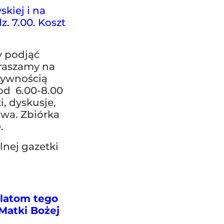
kiej i na
z. 7.00. Koszt
y podjąć
praszamy na
tywnością
od 6.00-8.00
, dyskusje,
twa. Zbiórka
.
lnej gazetki
ilatom tego
 Matki Bożej