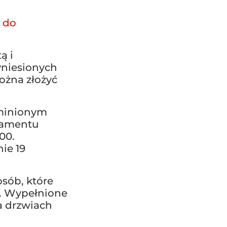
ę do
ą i
yniesionych
ożna złożyć
 minionym
ramentu
00.
ie 19
osób, które
u. Wypełnione
a drzwiach