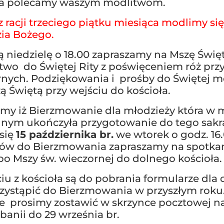
wa polecamy waszym modlitwom.
z racji trzeciego piątku miesiąca modlimy si
zia Bożego.
ą niedzielę o 18.00 zapraszamy na Mszę Święt
wo do Świętej Rity z poświęceniem róż prz
rnych. Podziękowania i prośby do Świętej m
ą Świętą przy wejściu do kościoła.
my iż Bierzmowanie dla młodzieży która w
lnym ukończyła przygotowanie do tego sak
się
15 października br.
we wtorek o godz. 16.
ów do Bierzmowania zapraszamy na spotkan
po Mszy św. wieczornej do dolnego kościoła.
iu z kościoła są do pobrania formularze dla 
zystąpić do Bierzmowania w przyszłym rok
e prosimy zostawić w skrzynce pocztowej n
banii do 29 września br.