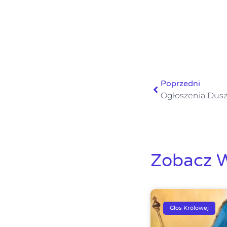
Poprzedni
Zobacz W
Głos Królowej