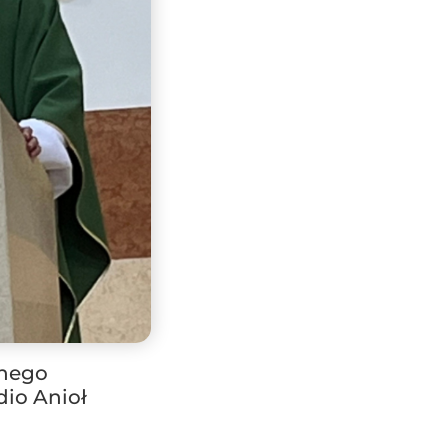
znego
dio Anioł