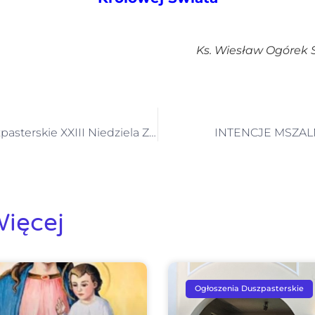
Ks. Wiesław Ogórek 
Ogłoszenia Duszpasterskie XXIII Niedziela Zwykła 8 września 2024
INTENCJE MSZALN
ięcej
Ogłoszenia Duszpasterskie