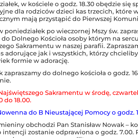
iałek, w kościele o godz. 18.30 obędzie się 
yjne dla rodziców dzieci kas trzecich, które 
cznym mają przystąpić do Pierwszej Komuni
 poniedziałek po wieczornej Mszy św. zapr
 do Dolnego Kościoła osoby którym na sercu
zego Sakramentu w naszej parafii. Zaprasza
 adorujące jak i wszystkich, którzy chcielib
wiek formie w adorację.
 zapraszamy do dolnego kościoła o godz. 16
nie.
Najświętszego Sakramentu w środę, czwartek
00 do 18.00.
owenna do B Nieustającej Pomocy o godz. 1
mieniny obchodzi Pan Stanisław Nowak – ko
o intencji zostanie odprawiona o godz. 7.00.