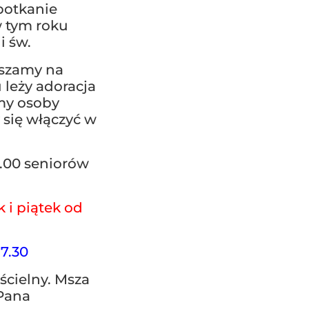
spotkanie
w tym roku
i św.
aszamy na
 leży adoracja
my osoby
y się włączyć w
.00 seniorów
 i piątek od
7.30
ścielny. Msza
 Pana