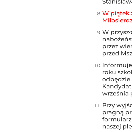
Stanisła
W piątek 
Miłosierd
W przyszł
nabożeńst
przez wie
przed Msz
Informuje
roku szko
odbędzie 
Kandydat
września 
Przy wyjśc
pragną pr
formularz
naszej ple