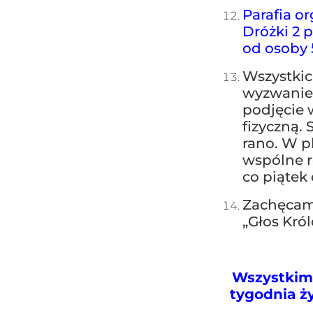
Parafia o
Dróżki 2 p
od osoby 5
Wszystkic
wyzwanie 
podjęcie 
fizyczną.
rano. W p
wspólne r
co piątek
Zachęcamy
„Głos Kró
Wszystkim 
tygodnia 