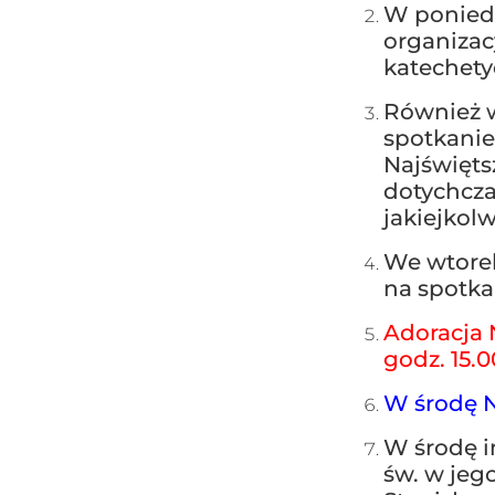
W poniedz
organizac
katechety
Również w
spotkanie
Najświęts
dotychczas
jakiejkol
We wtorek
na spotka
Adoracja 
godz. 15.
W środę N
W środę i
św. w jeg