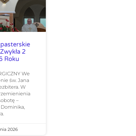
pasterskie
 Zwykła 2
26 Roku
URGICZNY We
nie św. Jana
ezbitera. W
Przemienienia
sobotę –
 Dominika,
a.
nia 2026