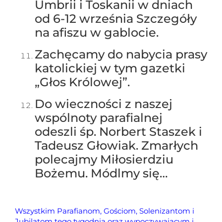
Umbrii i Toskanii w dniach
od 6-12 września Szczegóły
na afiszu w gablocie.
Zachęcamy do nabycia prasy
katolickiej w tym gazetki
„Głos Królowej”.
Do wieczności z naszej
wspólnoty parafialnej
odeszli śp. Norbert Staszek i
Tadeusz Głowiak. Zmarłych
polecajmy Miłosierdziu
Bożemu. Módlmy się…
Wszystkim Parafianom, Gościom, Solenizantom i
Jubilatom tego tygodnia oraz wypoczywającym i