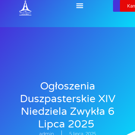
Relikw
Kan
Ogłoszenia
Duszpasterskie XIV
Niedziela Zwykła 6
Lipca 2025
admin
5 lipca, 2025