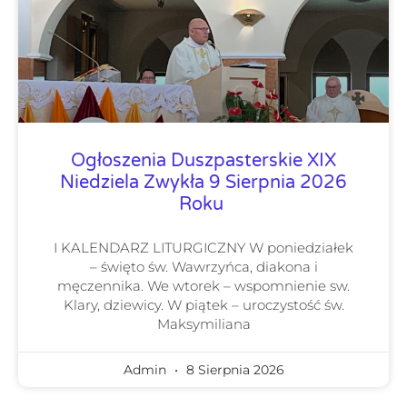
Ogłoszenia Duszpasterskie XIX
Niedziela Zwykła 9 Sierpnia 2026
Roku
I KALENDARZ LITURGICZNY W poniedziałek
– święto św. Wawrzyńca, diakona i
męczennika. We wtorek – wspomnienie sw.
Klary, dziewicy. W piątek – uroczystość św.
Maksymiliana
Admin
8 Sierpnia 2026