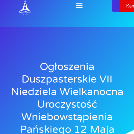
Relikw
Kan
Ogłoszenia
Duszpasterskie VII
Niedziela Wielkanocna
Uroczystość
Wniebowstąpienia
Pańskiego 12 Maja