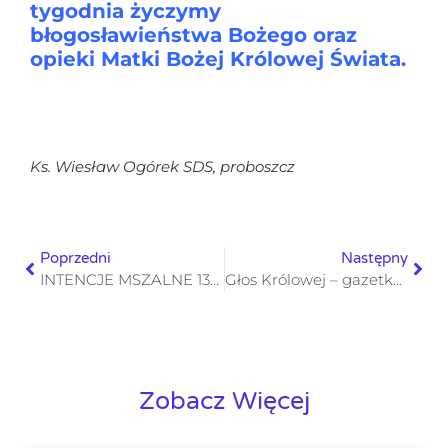
tygodnia życzymy
błogosławieństwa Bożego
oraz
opieki Matki Bożej Królowej Świata
.
Ks. Wiesław Ogórek SDS,
proboszcz
Poprzedni
Następny
INTENCJE MSZALNE 13-19.05.2024 r
Głos Królowej – gazetka numer 19– 12 maja 2024
Zobacz Więcej