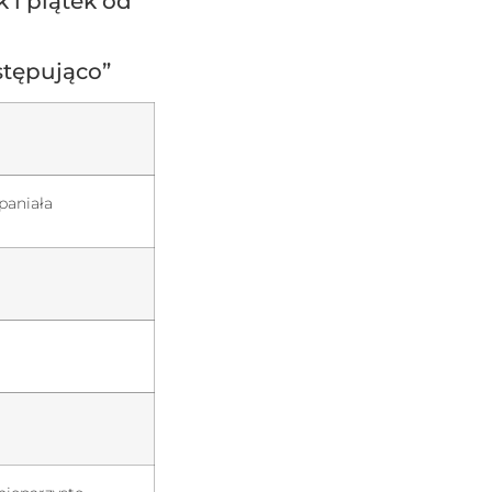
 i piątek od
stępująco”
spaniała