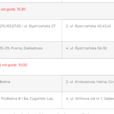
) od godz. 15.30
215;163;67;65 i ul. Bystrzańska 27
2. ul. Bystrzańska 45;43;41
a 35-29; Piwna; Zakładowa
4. ul. Bystrzańska 56-92
) od godz. 10.00
odleśna
2. ul. Krokusowa; Halna; G
 Podleśna 8 i 8a; Cygański Las;
4. ul. Willowa od nr 1; Jabł