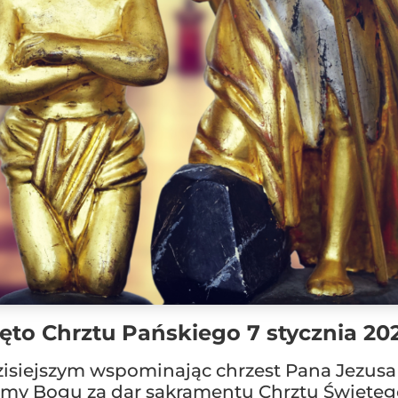
ęto Chrztu Pańskiego 7 stycznia 202
isiejszym wspominając chrzest Pana Jezusa
my Bogu za dar sakramentu Chrztu Świętego