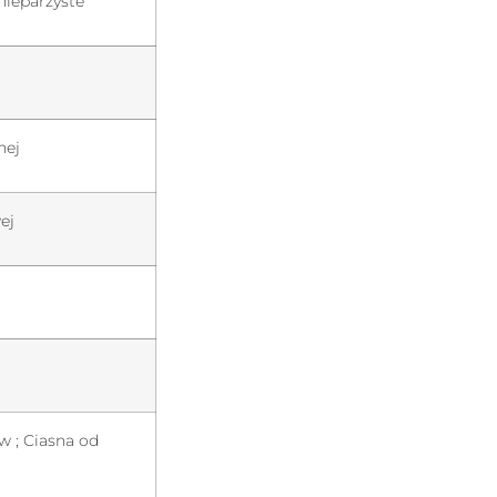
-nieparzyste
nej
ej
ów ; Ciasna od