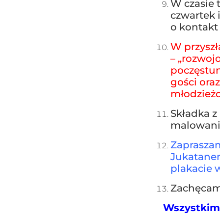
W czasie 
czwartek 
o kontakt
W przyszł
– „rozwoj
poczęstun
gości ora
młodzież
Składka z 
malowania
Zapraszam
Jukatanem
plakacie w
Zachęcamy
Wszystkim