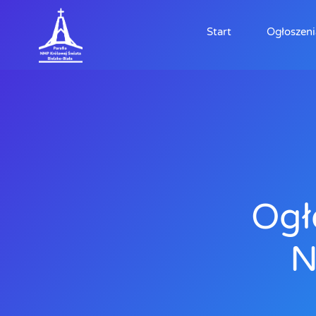
Start
Ogłoszeni
Ogł
N