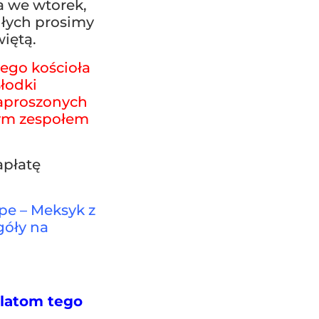
a we wtorek,
głych prosimy
iętą.
nego kościoła
łodki
zaproszonych
nym zespołem
apłatę
pe – Meksyk z
góły na
ilatom tego