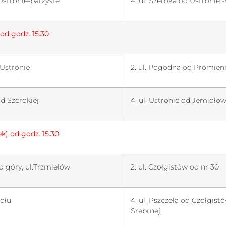
Ustronie-parzyste
4. ul. Szeroka od Ustronie 
 od godz. 15.30
 Ustronie
2. ul. Pogodna od Promien
od Szerokiej
4. ul. Ustronie od Jemiołow
ek) od godz. 15.30
od góry; ul.Trzmielów
2. ul. Czołgistów od nr 30
dołu
4. ul. Pszczela od Czołgist
Srebrnej.