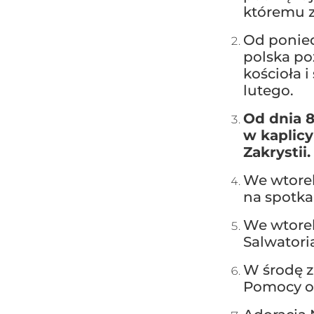
któremu z
Od ponied
polska po
kościoła 
lutego.
Od dnia 
w kaplicy
Zakrystii.
We wtorek
na spotka
We wtorek
Salwatoria
W środę z
Pomocy o 