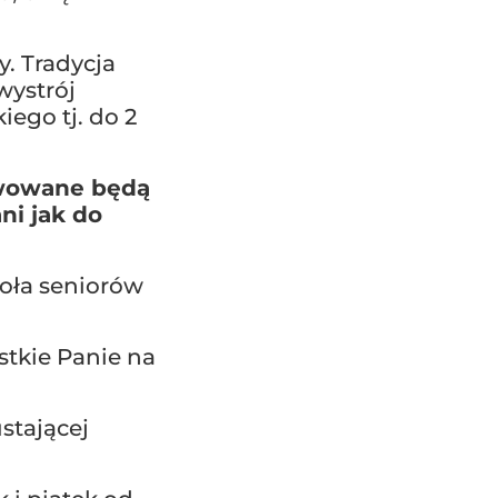
y. Tradycja
wystrój
iego tj. do 2
awowane będą
ni jak do
oła seniorów
stkie Panie na
stającej