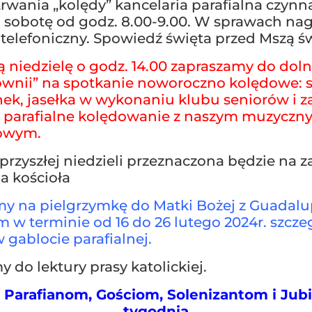
trwania „kolędy” kancelaria parafialna czynn
i sobotę od godz. 8.00-9.00. W sprawach na
 telefoniczny. Spowiedź święta przed Mszą św
ą niedzielę o godz. 14.00 zapraszamy do dol
ownii” na spotkanie noworoczno kolędowe: s
ek, jasełka w wykonaniu klubu seniorów i 
z parafialne kolędowanie z naszym muzycz
owym.
przyszłej niedzieli przeznaczona będzie na z
 kościoła
y na pielgrzymkę do Matki Bożej z Guadalu
 w terminie od 16 do 26 lutego 2024r. szcze
 gablocie parafialnej.
 do lektury prasy katolickiej.
 Parafianom, Gościom,
Solenizantom i
Jub
tygodnia