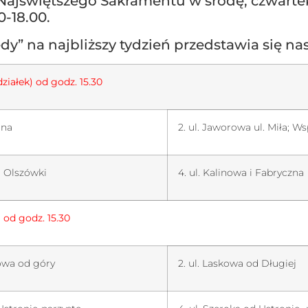
Najświętszego Sakramentu w środę, czwartek
0-18.00.
ędy” na najbliższy tydzień przedstawia się na
ziałek) od godz. 15.30
rna
2. ul. Jaworowa ul. Miła; W
d Olszówki
4. ul. Kalinowa i Fabryczna
 od godz. 15.30
kowa od góry
2. ul. Laskowa od Długiej