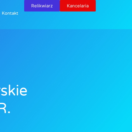
Relikwiarz
Kancelaria
Kontakt
skie
R.