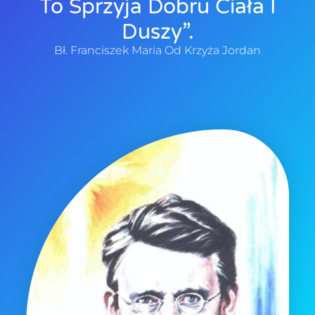
To Sprzyja Dobru Ciała I
Duszy”.
Bł. Franciszek Maria Od Krzyża Jordan