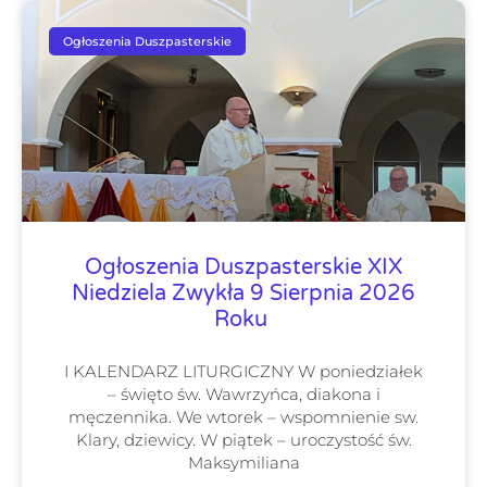
Ogłoszenia Duszpasterskie
Ogłoszenia Duszpasterskie XIX
Niedziela Zwykła 9 Sierpnia 2026
Roku
I KALENDARZ LITURGICZNY W poniedziałek
– święto św. Wawrzyńca, diakona i
męczennika. We wtorek – wspomnienie sw.
Klary, dziewicy. W piątek – uroczystość św.
Maksymiliana