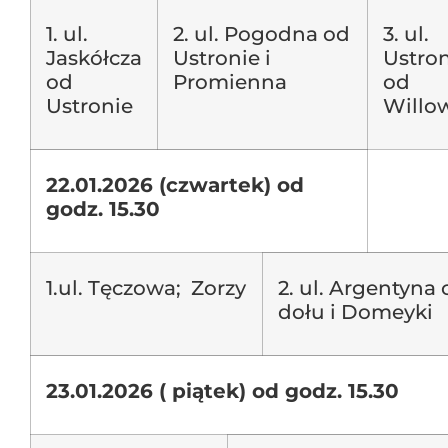
1. ul.
2. ul. Pogodna od
3. ul.
Jaskółcza
Ustronie i
Ustro
od
Promienna
od
Ustronie
Willo
22.01.2026 (czwartek) od
godz. 15.30
1.ul. Tęczowa; Zorzy
2. ul. Argentyna 
dołu i Domeyki
23.01.2026 ( piątek) od godz. 15.30