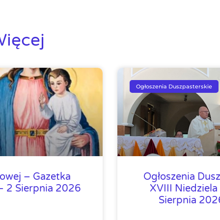
ięcej
Ogłoszenia Duszpasterskie
lowej – Gazetka
Ogłoszenia Dusz
 2 Sierpnia 2026
XVIII Niedziela
Sierpnia 20