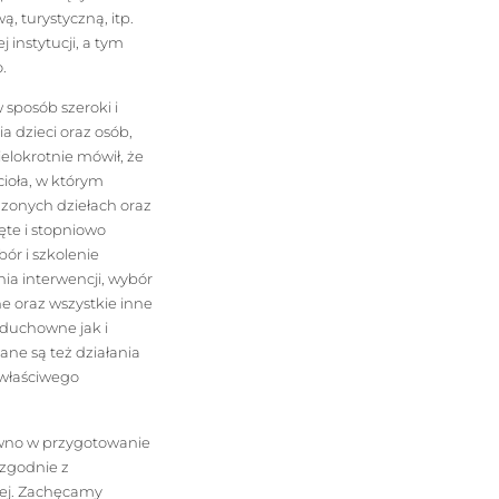
, turystyczną, itp.
 instytucji, a tym
.
 sposób szeroki i
a dzieci oraz osób,
elokrotnie mówił, że
ioła, w którym
dzonych dziełach oraz
ęte i stopniowo
ór i szkolenie
ia interwencji, wybór
e oraz wszystkie inne
 duchowne jak i
ane są też działania
 właściwego
wno w przygotowanie
zgodnie z
nej. Zachęcamy