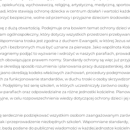
, opiekuńczą, wychowawczą, religijną, artystyczną, medyczną, sportową
ad, które stawiają ochronę dziecka w centrum działań i wartości każdej
yć bezpieczne, wolne od przemocy i przyjazne dzieciom środowisko
tawę z dużą otwartością. Podejmuje ona bowiem temat ochrony dzieci w
ram ogólnospołeczny, który dotyczy wszystkich przestrzeni przebywani
 Wspomniana troska jest zgodna z duchem Ewangelii, w której Jezus wi
zych i bezbronnych musi być uznane za pierwsze. Jako wspólnota Kośc
 pragniemy podjąć to wyzwanie i wdrożyć w naszych parafiach, prowa
ych obowiązujące prawem normy. Standardy ochrony są więc już przyj
e określają sposób rozumienia i planowania pracy duszpasterskiej, dob
 jasno określają kodeks właściwych zachowań, procedury podejmowan
h za funkcjonowanie standardów, w duchu troski o osoby skrzywdzon
Podjęliśmy też serię szkoleń, w których uczestniczyły zarówno osoby
w parafiach oraz odpowiedzialne za różne jednostki kościelne. Planow
jne, w celu rozpowszechnienia wiedzy dotyczącej ochrony dzieci i jej
ę serdecznie podziękować wszystkim osobom zaangażowanym zaró
ak i przeprowadzenie niezbędnych szkoleń. Wspomniane standardy, 
będą podane do publicznej wiadomości w każdej jednostce kościel