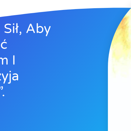
Sił, Aby
yć
m I
yja
.