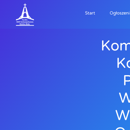
Start
Ogłoszeni
Kom
K
P
W
W