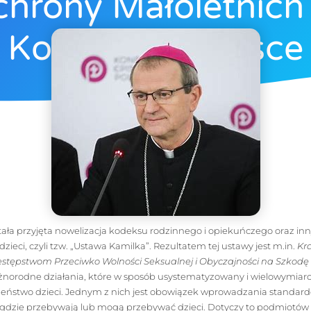
hrony Małoletnic
Kościele W Polsce
admin
11 sierpnia, 2024
tała przyjęta nowelizacja kodeksu rodzinnego i opiekuńczego oraz in
ieci, czyli tzw. „Ustawa Kamilka”. Rezultatem tej ustawy jest m.in.
Kr
estępstwom Przeciwko Wolności Seksualnej i Obyczajności na Szkodę
óżnorodne działania, które w sposób usystematyzowany i wielowymia
zeństwo dzieci. Jednym z nich jest obowiązek wprowadzania standar
 gdzie przebywają lub mogą przebywać dzieci. Dotyczy to podmiotó