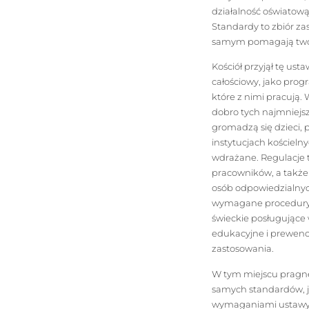
działalność oświatową
Standardy to zbiór zas
samym pomagają tworz
Kościół przyjął tę us
całościowy, jako prog
które z nimi pracują.
dobro tych najmniejs
gromadzą się dzieci,
instytucjach kościeln
wdrażane. Regulacje t
pracowników, a także
osób odpowiedzialnyc
wymagane procedury. 
świeckie posługujące 
edukacyjne i prewency
zastosowania.
W tym miejscu pragn
samych standardów, j
wymaganiami ustawy, 