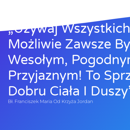
„Używaj Wszystkich 
Możliwie Zawsze B
Wesołym, Pogodny
Przyjaznym! To Sprz
Dobru Ciała I Duszy”
Bł. Franciszek Maria Od Krzyża Jordan