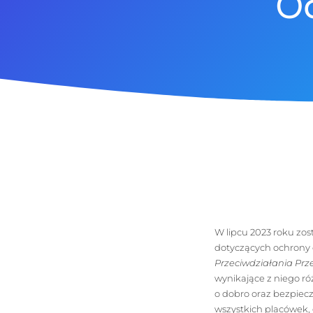
Oc
W lipcu 2023 roku zos
dotyczących ochrony dz
Przeciwdziałania
Prz
wynikające z niego r
o dobro oraz bezpiec
wszystkich placówek,