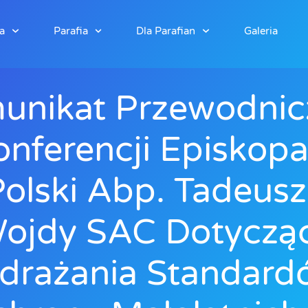
a
Parafia
Dla Parafian
Galeria
unikat Przewodni
onferencji Episkopa
olski Abp. Tadeus
ojdy SAC Dotyczą
drażania Standard