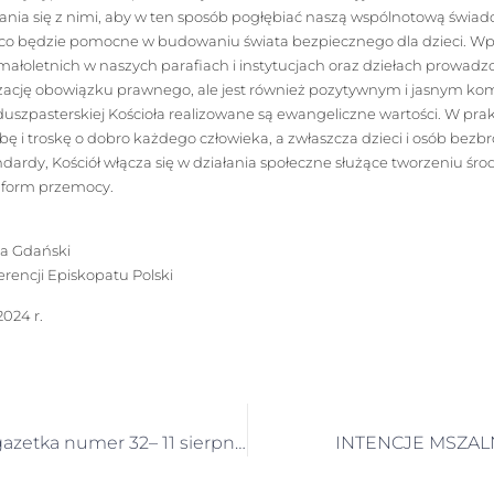
ania się z nimi, aby w ten sposób pogłębiać naszą wspólnotową świa
 co będzie pomocne w budowaniu świata bezpiecznego dla dzieci. W
łoletnich w naszych parafiach i instytucjach oraz dziełach prowadz
alizację obowiązku prawnego, ale jest również pozytywnym i jasnym k
uszpasterskiej Kościoła realizowane są ewangeliczne wartości. W pra
żbę i troskę o dobro każdego człowieka, a zwłaszcza dzieci i osób bezb
ardy, Kościół włącza się w działania społeczne służące tworzeniu śro
 form przemocy.
ta Gdański
rencji Episkopatu Polski
2024 r.
Głos Królowej – gazetka numer 32– 11 sierpnia 2024
INTENCJE MSZALN