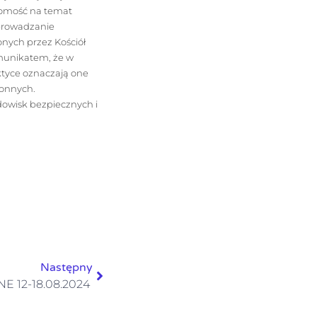
domość na temat
prowadzanie
onych przez Kościół
omunikatem, że w
ktyce oznaczają one
ronnych.
dowisk bezpiecznych i
Następny
E 12-18.08.2024