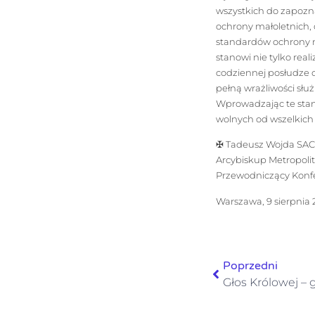
wszystkich do zapozn
ochrony małoletnich,
standardów ochrony ma
stanowi nie tylko re
codziennej posłudze d
pełną wrażliwości słu
Wprowadzając te stand
wolnych od wszelkich
✠ Tadeusz Wojda SAC
Arcybiskup Metropoli
Przewodniczący Konfe
Warszawa, 9 sierpnia 
Poprzedni