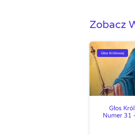
Zobacz W
Głos Królowej
Głos Kró
Numer 31 –