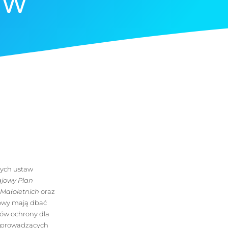
h W
nych ustaw
ajowy Plan
 Małoletnich
oraz
rowy mają dbać
dów ochrony dla
w prowadzących