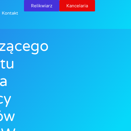
Relikwiarz
Kancelaria
Kontakt
czącego
tu
za
cy
ów