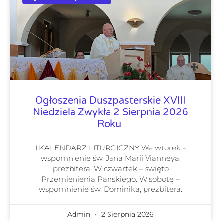
Ogłoszenia Duszpasterskie XVIII
Niedziela Zwykła 2 Sierpnia 2026
Roku
I KALENDARZ LITURGICZNY We wtorek –
wspomnienie św. Jana Marii Vianneya,
prezbitera. W czwartek – święto
Przemienienia Pańskiego. W sobotę –
wspomnienie św. Dominika, prezbitera.
Admin
2 Sierpnia 2026