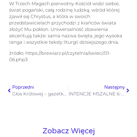
W Trzech Magach pierwotny Kościół widzi siebie,
świat pogański, całą rodzinę ludzką, wśród której
zjawił się Chrystus, a która w swoich
przedstawicielach przychodzi z krańców świata
złożyć Mu pokłon. Uniwersalność zbawienia
akcentują także: sama nazwa święta, jego wysoka
ranga i wszystkie teksty liturgii dzisiejszego dnia.
źródło: https://brewiarz.pl/czytelnia/swieci/01-
06.php3
Poprzedni
Następny
Głos Królowej – gazetka numer 52– 29 grudnia 2024
INTENCJE MSZALNE 6-12.01.2025
Zobacz Więcej