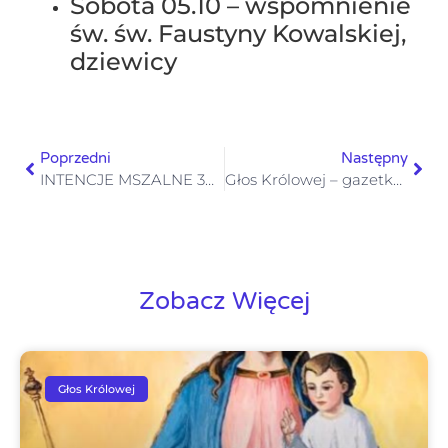
Sobota 05.10 – wspomnienie
św. św. Faustyny Kowalskiej,
dziewicy
Poprzedni
Następny
INTENCJE MSZALNE 30.09-06.10.2024
Głos Królowej – gazetka numer 39– 29 września 2024
Zobacz Więcej
Głos Królowej