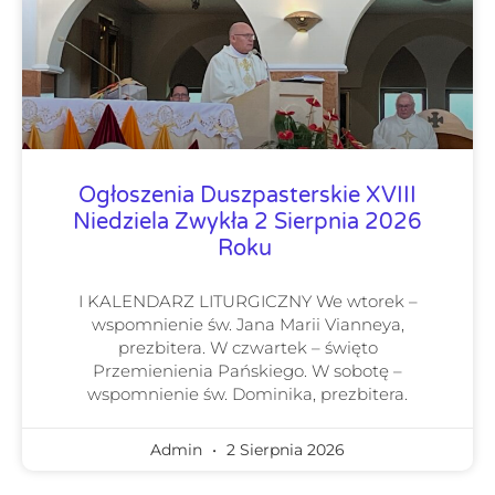
Ogłoszenia Duszpasterskie XVIII
Niedziela Zwykła 2 Sierpnia 2026
Roku
I KALENDARZ LITURGICZNY We wtorek –
wspomnienie św. Jana Marii Vianneya,
prezbitera. W czwartek – święto
Przemienienia Pańskiego. W sobotę –
wspomnienie św. Dominika, prezbitera.
Admin
2 Sierpnia 2026