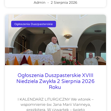
Admin
2 Sierpnia 2026
Ogłoszenia Duszpasterskie
Ogłoszenia Duszpasterskie XVIII
Niedziela Zwykła 2 Sierpnia 2026
Roku
I KALENDARZ LITURGICZNY We wtorek –
wspomnienie św. Jana Marii Vianneya,
prezbitera. W czwartek – święto