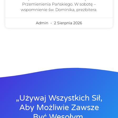
Przemienienia Pańskiego. W sobotę –
wspomnienie św. Dominika, prezbitera.
Admin
2 Sierpnia 2026
„Używaj Wszystkich Sił,
Aby Możliwie Zawsze
Być Wesołym,