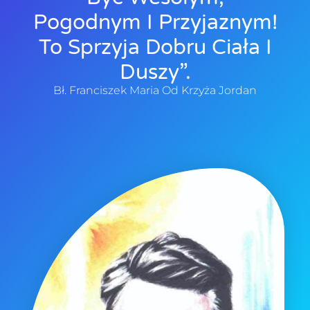
Pogodnym I Przyjaznym!
To Sprzyja Dobru Ciała I
Duszy”.
Bł. Franciszek Maria Od Krzyża Jordan