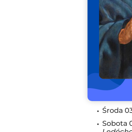
Środa 0
Sobota 
Ledócho