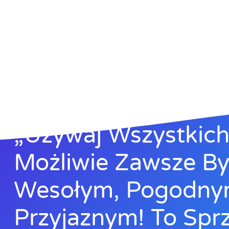
„Używaj Wszystkich 
Możliwie Zawsze B
Wesołym, Pogodny
Przyjaznym! To Sprz