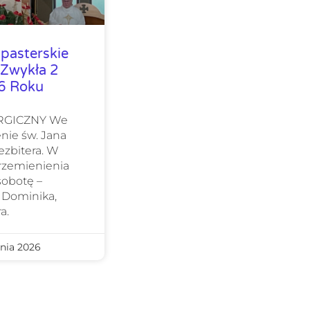
pasterskie
 Zwykła 2
26 Roku
URGICZNY We
nie św. Jana
ezbitera. W
Przemienienia
sobotę –
 Dominika,
a.
nia 2026