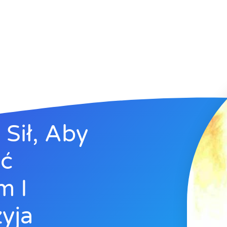
Sił, Aby
yć
m I
yja