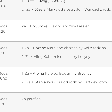
Godz.
1. Za ++
Jadwigę i Andrzeja
18.00
2. Za +
Józefa
Marka od siostry Julii Wandzel z rodz
Godz.
Za +
Bogumiłę
Fijak od rodziny Lassler
6.20
Godz.
1. Za +
Bożenę
Marek od chrześnicy Ani z rodziną
7.00
2. Za +
Alinę
Kubiczek od siostry Lucyny
Godz.
1. Za +
Albina
Kulę od Bogumiły Brychcy
18.00
2. Za +
Stanisława
Cora od rodziny Bartkiewiczów
Godz.
Za parafian
6.30