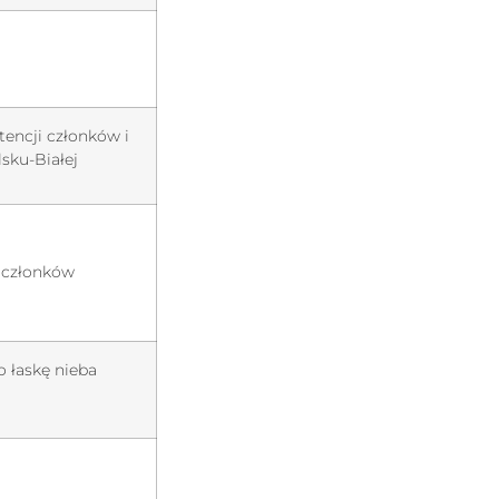
encji członków i
sku-Białej
 członków
 łaskę nieba