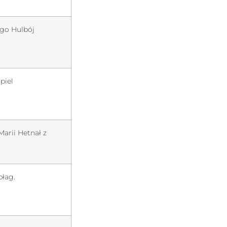
ego Hulbój
piel
Marii Hetnał z
błag.