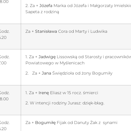
18.00
2. Za +
Józefa
Marka od Józefa i Małgorzaty Imielskich
Sapeta z rodziną
Godz.
Za +
Stanisława
Cora od Marty i Ludwika
6.20
Godz.
1. Za +
Jadwigę
Lissowską od Starosty i pracownikó
7.00
Powiatowego w Myślenicach
2. Za +
Jana
Świędzioła od żony Bogumiły
Godz.
1. Za +
Irenę
Eliasz w 15 rocz. śmierci
18.00
2. W intencji rodziny Jurasz: dzięk-błag.
Godz.
Za +
Bogumiłę
Fijak od Danuty Żak z synami
6.20