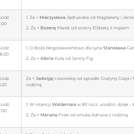
Godz.
1. Za +
Mieczysława
Jędrusiaka od Magdaleny i Jerz
7.00
2. Za +
Bożenę
Marek od siostry Elżbiety z mężem
Godz.
1. O Boże błogosławieństwo dla syna
Stanisława
Gar
18.00
2. Za +
Albina
Kulę od Janiny Fig
Godz.
Za +
Jadwigę
Lissowską od sąsiadki Grażyny Czaja i 
6.20
rodziną
Godz.
1. W intencji
Waldemara
w 80 rocz. urodzin; dzięk – 
7.00
2. Za +
Mariana
Firek od wnuka Adriana z rodziną