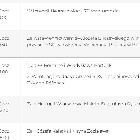
Godz.
W intencji
Heleny
z okazji 70 rocz. urodzin
8.00
Godz.
Za wstawiennictwem św. Józefa Bilczewskiego w int
9.30
przyjaciół Stowarzyszenia Wspierania Rodziny w Biel
Godz.
1. Za ++
Herminę i Władysława
Bartulik
11.00
2. W intencji ks.
Jacka
Gruceli SDS – imieninowa od
Żywego Różańca
Godz.
Za +
Helenę i Władysława
Nikiel +
Eugeniusza
Rybę o
12.30
Godz.
Za +
Józefa
Kaletka i + syna
Zdzisława
18.00