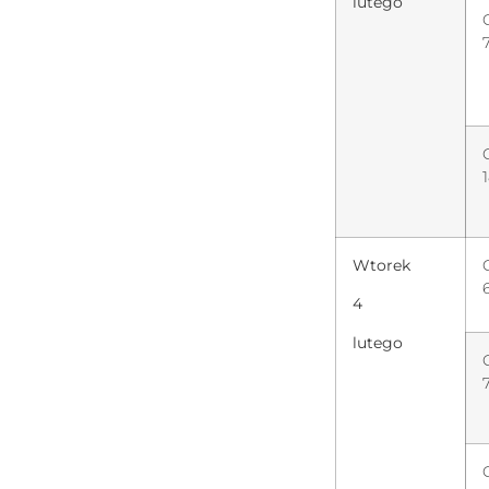
lutego
Wtorek
4
lutego