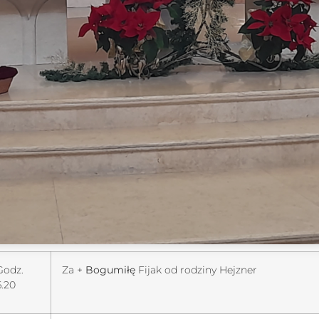
Godz.
Za +
Bogumiłę
Fijak od rodziny Hejzner
6.20