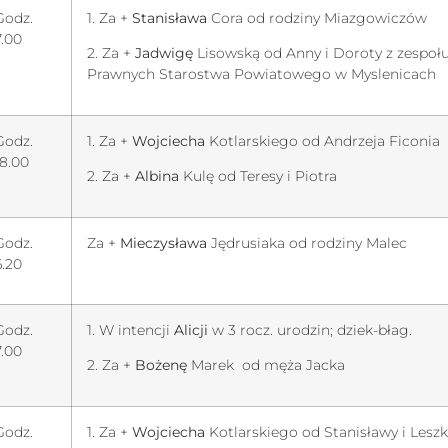
Godz.
1. Za +
Stanisława
Cora od rodziny Miazgowiczów
7.00
2. Za +
Jadwigę
Lisowską od Anny i Doroty z zespo
Prawnych Starostwa Powiatowego w Myslenicach
Godz.
1. Za +
Wojciecha
Kotlarskiego od Andrzeja Ficonia
18.00
2. Za +
Albina
Kulę od Teresy i Piotra
Godz.
Za +
Mieczysława
Jędrusiaka od rodziny Malec
6.20
Godz.
1. W intencji
Alicji
w 3 rocz. urodzin; dziek-błag.
7.00
2. Za +
Bożenę
Marek od męża Jacka
Godz.
1. Za +
Wojciecha
Kotlarskiego od Stanisławy i Leszk