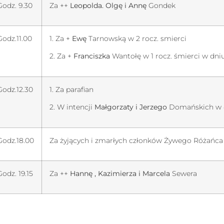
Godz. 9.30
Za ++
Leopolda. Olgę i Annę
Gondek
Godz.11.00
1. Za +
Ewę
Tarnowską w 2 rocz. smierci
2. Za +
Franciszka
Wantołę w 1 rocz. śmierci w dni
Godz.12.30
1. Za parafian
2. W intencji
Małgorzaty i Jerzego
Domańskich w 4
Godz.18.00
Za żyjących i zmarłych członków Żywego Różańca
Godz. 19.15
Za ++
Hannę , Kazimierza i Marcela
Sewera