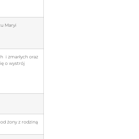
cu Maryi
ch i zmarłych oraz
ię o wystrój
od żony z rodziną