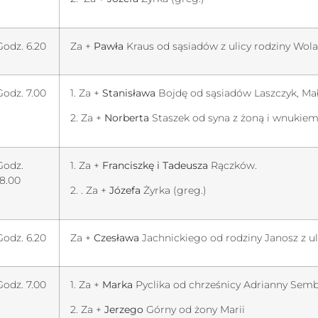
Godz. 6.20
Za +
Pawła
Kraus od sąsiadów z ulicy rodziny Wola
Godz. 7.00
1. Za +
Stanisława
Bojdę od sąsiadów Laszczyk, Mał
2. Za +
Norberta
Staszek od syna z żoną i wnukiem
Godz.
1. Za +
Franciszkę i Tadeusza
Rączków.
18.00
2. . Za +
Józefa
Żyrka (greg.)
Godz. 6.20
Za +
Czesława
Jachnickiego od rodziny Janosz z ul
Godz. 7.00
1. Za +
Marka
Pyclika od chrześnicy Adrianny Sembo
2. Za +
Jerzego
Górny od żony Marii