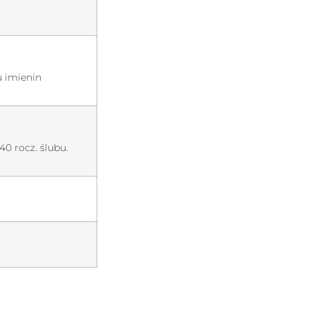
u imienin
0 rocz. ślubu.