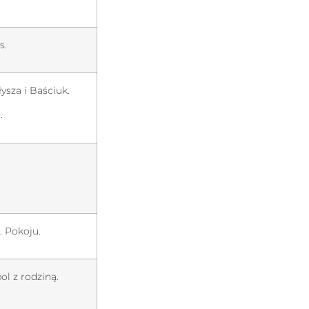
s.
ysza i Baściuk.
.
. Pokoju.
l z rodziną.