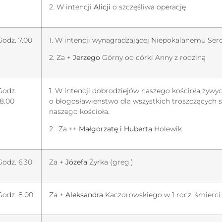
2. W intencji
Alicji
o szczęśliwa operację
Godz. 7.00
1. W intencji wynagradzającej Niepokalanemu Ser
2. Za +
Jerzego
Górny od córki Anny z rodziną
Godz.
1. W intencji dobrodziejów naszego kościoła żywy
18.00
o błogosławienstwo dla wszystkich troszczących s
naszego kościoła.
2. Za ++
Małgorzatę i Huberta
Holewik
Godz. 6.30
Za +
Józefa
Żyrka (greg.)
Godz. 8.00
Za +
Aleksandra
Kaczorowskiego w 1 rocz. śmierci 