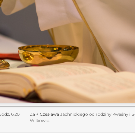
Godz. 6.20
Za +
Czesława
Jachnickiego od rodziny Kwaśny i 
Wilkowic.