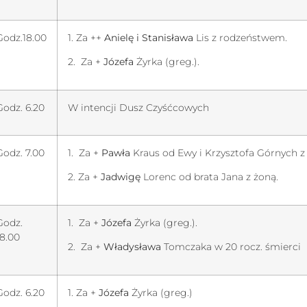
Godz.18.00
1. Za ++
Anielę i Stanisława
Lis z rodzeństwem.
2. Za +
Józefa
Żyrka (greg.).
Godz. 6.20
W intencji Dusz Czyśćcowych
Godz. 7.00
1. Za +
Pawła
Kraus od Ewy i Krzysztofa Górnych z
2. Za +
Jadwigę
Lorenc od brata Jana z żoną.
Godz.
1. Za +
Józefa
Żyrka (greg.).
18.00
2. Za +
Władysława
Tomczaka w 20 rocz. śmierci
Godz. 6.20
1. Za +
Józefa
Żyrka (greg.)