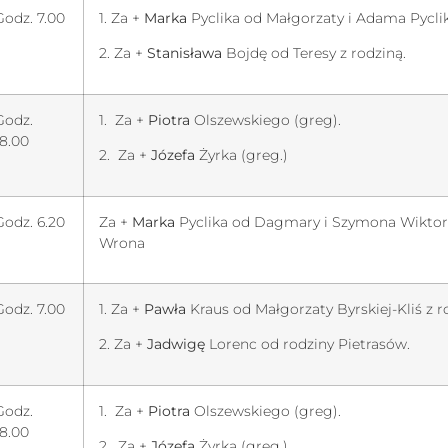
Godz. 7.00
1. Za +
Marka
Pyclika od Małgorzaty i Adama Pyclik
2. Za +
Stanisława
Bojdę od Teresy z rodziną.
Godz.
1. Za +
Piotra
Olszewskiego (greg).
18.00
2. Za +
Józefa
Żyrka (greg.)
Godz. 6.20
Za +
Marka
Pyclika od Dagmary i Szymona Wikto
Wrona
Godz. 7.00
1. Za +
Pawła
Kraus od Małgorzaty Byrskiej-Kliś z r
2. Za +
Jadwigę
Lorenc od rodziny Pietrasów.
Godz.
1. Za +
Piotra
Olszewskiego (greg).
18.00
2. Za +
Józefa
Żyrka (greg.)