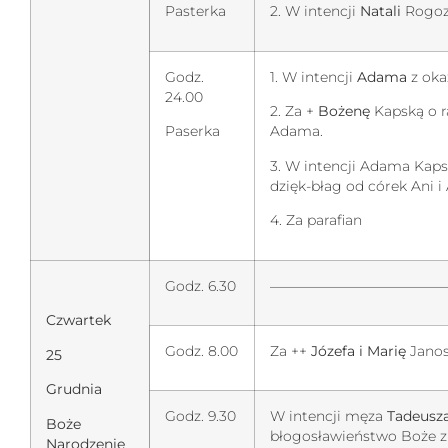
Pasterka
2. W intencji
Natali
Rogozi
Godz.
1. W intencji
Adama
z okaz
24.00
2. Za +
Bożenę
Kapską o 
Paserka
Adama.
3. W intencji Adama Kapsk
dzięk-błag od córek Ani i A
4. Za parafian
Godz. 6.30
—————————————
Czwartek
Godz. 8.00
Za ++
Józefa i Marię
Janos
25
Grudnia
Godz. 9.30
W intencji męza
Tadeusz
Boże
błogosławieństwo Boże z 
Narodzenie