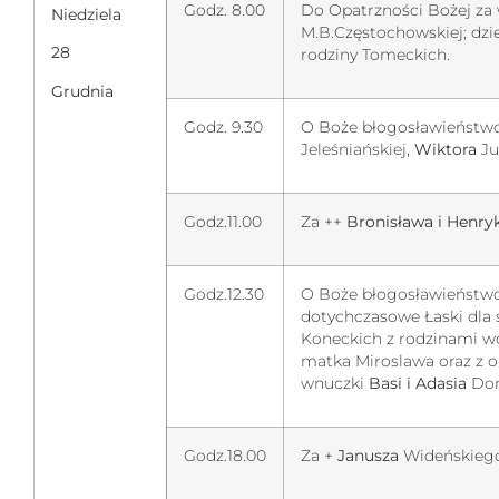
Godz. 8.00
Do Opatrzności Bożej z
Niedziela
M.B.Częstochowskiej; dzie
28
rodziny Tomeckich.
Grudnia
Godz. 9.30
O Boże błogosławieństw
Jeleśniańskiej,
Wiktora
Ju
Godz.11.00
Za ++
Bronisława i Henry
Godz.12.30
O Boże błogosławieństwo 
dotychczasowe Łaski dla
Koneckich z rodzinami 
matka Miroslawa oraz z ok
wnuczki
Basi i Adasia
Dom
Godz.18.00
Za +
Janusza
Wideńskiego