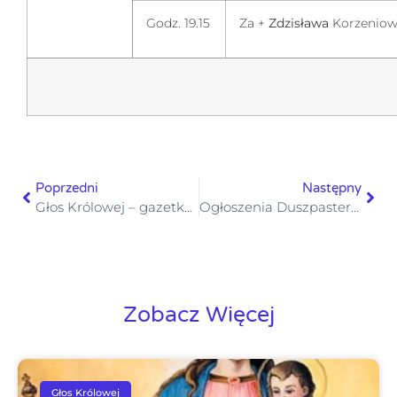
Godz. 19.15
Za +
Zdzisława
Korzeniow
Poprzedni
Następny
Głos Królowej – gazetka numer 49 – 14 grudnia 2025
Ogłoszenia Duszpasterskie IV Niedziela Adwentu 21 grudnia 2025
Zobacz Więcej
Głos Królowej