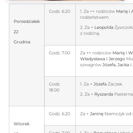
Godz. 6.20
1. Za ++ rodziców
Marię i
rodzeństwem.
Poniedziałek
2. Za +
Leopolda
Żywczoka
22
z rodziną.
Grudnia
Godz. 7.00
Za ++ rodziców
Martę i W
Władysława i Jerzego
Mia
szwagrów
Józefa, Jacka i
Godz.
1. Za +
Józefa
Żaczek.
18.00
2. Za +
Ryszarda
Pasterna
Godz. 6.20
Za +
Janinę
Niemczyk od 
Wtorek