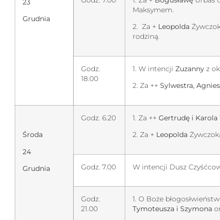
Godz. 7.00
1. Za +
Bogusławę
Urbaś o
23
Maksymem.
Grudnia
2. Za +
Leopolda
Żywczoka
rodziną.
Godz.
1. W intencji
Zuzanny
z ok
18.00
2. Za ++
Sylwestra, Agnies
Godz. 6.20
1. Za ++
Gertrudę i Karola
Środa
2. Za +
Leopolda
Żywczok
24
Godz. 7.00
W intencji Dusz Czyśćco
Grudnia
Godz.
1. O Boże błogosłwieństw
21.00
Tymoteusza i Szymona
or