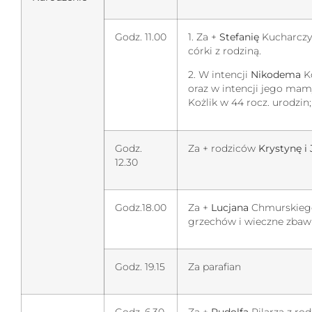
Godz. 11.00
1. Za +
Stefanię
Kucharczyk
córki z rodziną.
2. W intencji
Nikodema
K
oraz w intencji jego ma
Kożlik w 44 rocz. urodzin;
Godz.
Za + rodziców
Krystynę i
12.30
Godz.18.00
Za +
Lucjana
Chmurskiego
grzechów i wieczne zbawi
Godz. 19.15
Za parafian