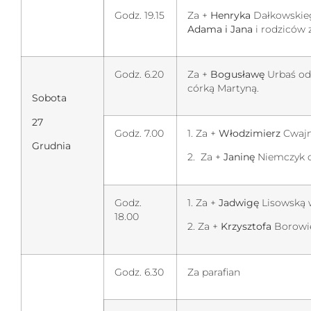
Godz. 19.15
Za +
Henryka
Dałkowskie
Adama i Jana
i rodziców 
Godz. 6.20
Za +
Bogusławę
Urbaś od
córką Martyną.
Sobota
27
Godz. 7.00
1. Za +
Włodzimierz
Cwajn
Grudnia
2. Za +
Janinę
Niemczyk o
Godz.
1. Za +
Jadwigę
Lisowską w
18.00
2. Za +
Krzysztofa
Borowi
Godz. 6.30
Za parafian