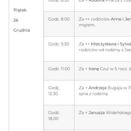
Godz. 6.30
Za +
Rudolfa
Pilarza z rod
Piątek
Godz. 8.00
Za ++ rodziców
Anne i Je
26
mężem.
Grudnia
Godz. 9.30
Za ++
Mieczysława i Sylw
rodziców od rodziny z Jas
Godz. 11.00
Za +
Irenę
Czul w 5 rocz. ś
Godz.
Za +
Andrzeja
Bugaja w 11 
12.30
syna z rodziną
Godz.
Za +
Janusza
Wideńskiego
18.00