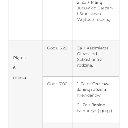
2. Za +
Marię
Jurzak od Barbary
i Stanislawa
Wojtuś z rodziną.
Godz. 6.20
Za +
Kazimierza
Gibasa od
Piątek
Sebastiana z
rodziną.
6
marca
Godz. 7.00
1. Za ++
Czesława,
Janinę i Józefa
Niewdanów.
2. Za +
Janinę
Niemczyk ( greg.).