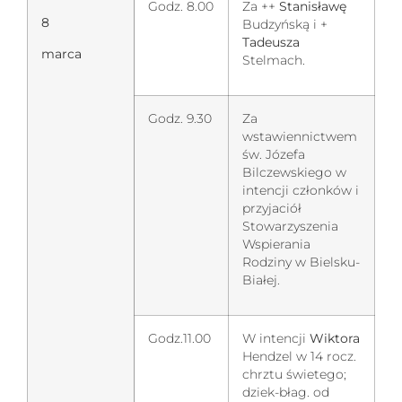
Godz. 8.00
Za ++
Stanisławę
8
Budzyńską i +
Tadeusza
marca
Stelmach.
Godz. 9.30
Za
wstawiennictwem
św. Józefa
Bilczewskiego w
intencji członków i
przyjaciół
Stowarzyszenia
Wspierania
Rodziny w Bielsku-
Białej.
Godz.11.00
W intencji
Wiktora
Hendzel w 14 rocz.
chrztu świetego;
dziek-błag. od