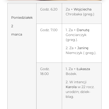
Godz. 6.20
Za +
Wojciecha
Chrobaka (greg.)
Poniedziałek
2
Godz. 7.00
1. Za +
Danutę
marca
Gonciarczyk
(greg.).
2. Za +
Janinę
Niemczyk ( greg.).
Godz.
1. Za +
Łukasza
18.00
Bożek.
2. W intencji
Karola
w 22 rocz.
urodzin; dziek-
blag.