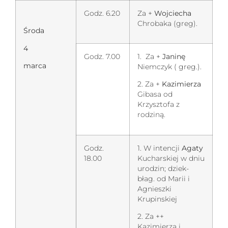
Godz. 6.20
Za +
Wojciecha
Chrobaka (greg).
Środa
4
Godz. 7.00
1. Za +
Janinę
marca
Niemczyk ( greg.).
2. Za +
Kazimierza
Gibasa od
Krzysztofa z
rodziną.
Godz.
1. W intencji
Agaty
18.00
Kucharskiej w dniu
urodzin; dziek-
błag. od Marii i
Agnieszki
Krupinskiej
2. Za ++
Kazimierza i