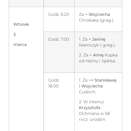
Godz. 6.20
Za +
Wojciecha
Chrobaka (greg.)
Wtorek
3
Godz. 7.00
1. Za +
Janinę
marca
Niemczyk ( greg.).
2. Za +
Annę
Kupka
od Haliny i Jędrka.
Godz.
1. Za +
+ Stanisławę
18.00
i Wojciecha
Cudzich.
2. W intencji
Krzysztofa
Ochmana w 58
rocz. urodzin.