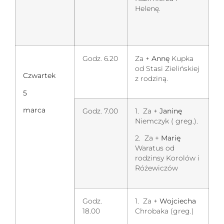
Helenę.
Godz. 6.20
Za +
Annę
Kupka
od Stasi Zielińskiej
Czwartek
z rodziną.
5
marca
Godz. 7.00
1. Za +
Janinę
Niemczyk ( greg.).
2. Za +
Marię
Waratus od
rodzinsy Korolów i
Różewiczów
Godz.
1. Za +
Wojciecha
18.00
Chrobaka (greg.)