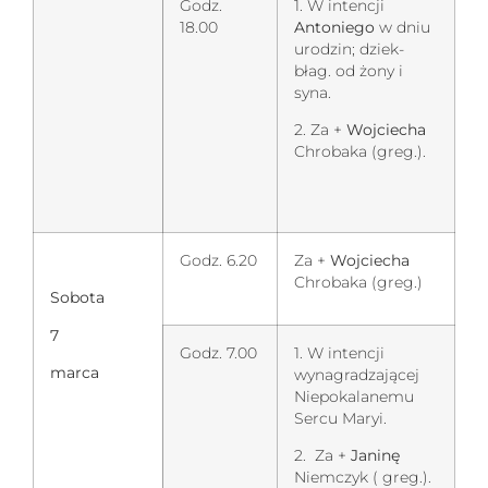
Godz.
1. W intencji
18.00
Antoniego
w dniu
urodzin; dziek-
błag. od żony i
syna.
2. Za +
Wojciecha
Chrobaka (greg.).
Godz. 6.20
Za +
Wojciecha
Chrobaka (greg.)
Sobota
7
Godz. 7.00
1. W intencji
marca
wynagradzającej
Niepokalanemu
Sercu Maryi.
2. Za +
Janinę
Niemczyk ( greg.).