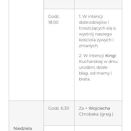
Godz.
1. W intencji
18.00
dobrodziejów i
troszczących się o
wystrój naszego
kościola żywych i
zmarłych.
2. W intencji
Kingi
Kucharskiej w dniu
urodzin; dziek-
błag. od mamy i
brata.
Godz. 6.30
Za +
Wojciecha
Chrobaka (greg.)
Niedziela