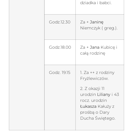
dziadka i babci.
Godz.12.30
Za +
Janinę
Niemczyk ( greg.).
Godz.18.00
Za +
Jana
Kubicę i
całą rodzinę
Godz. 19.15
1. Za ++ z rodziny
Fryżlewiczów.
2. Z okazji 11
urodzin
Liliany
i 43
rocz. urodzin
Łukasza
Kałuży z
prośbą o Dary
Ducha Świętego.