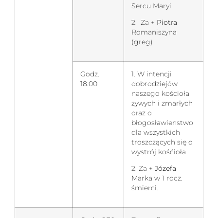
Sercu Maryi
2. Za +
Piotra
Romaniszyna
(greg)
Godz.
1. W intencji
18.00
dobrodziejów
naszego kościoła
żywych i zmarłych
oraz o
błogosławienstwo
dla wszystkich
troszczących się o
wystrój kośćioła
2. Za +
Józefa
Marka w 1 rocz.
śmierci.