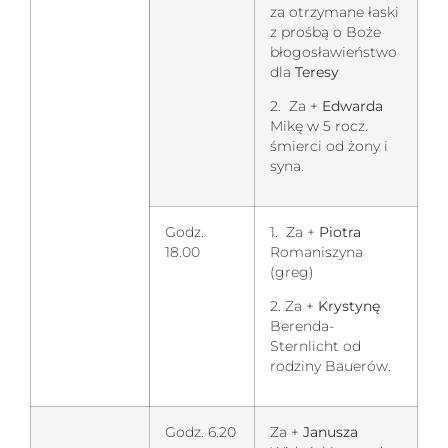
za otrzymane łaski
z prośbą o Boże
błogosławieństwo
dla
Teresy
2. Za +
Edwarda
Mikę w 5 rocz.
śmierci od żony i
syna.
Godz.
1. Za +
Piotra
18.00
Romaniszyna
(greg)
2. Za +
Krystynę
Berenda-
Sternlicht od
rodziny Bauerów.
Godz. 6.20
Za +
Janusza