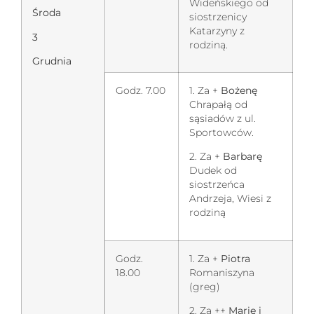
Wideńskiego od
Środa
siostrzenicy
Katarzyny z
3
rodziną.
Grudnia
Godz. 7.00
1. Za +
Bożenę
Chrapałą od
sąsiadów z ul.
Sportowców.
2. Za +
Barbarę
Dudek od
siostrzeńca
Andrzeja, Wiesi z
rodziną
Godz.
1. Za +
Piotra
18.00
Romaniszyna
(greg)
2. Za ++
Marię i