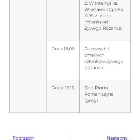
2. W intencji ks.
Wiesława
Ogórka
SDS z okazji
imienin od
Żywego Róźańca.
Godz.18.00
Za żywych i
zmarłych
członków Żywego
Róźanca.
Godz. 19.15
Za +
Piotra
Romaniszyna
(greg)
Poprzedni
Następny