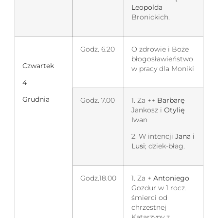
Leopolda
Bronickich.
Godz. 6.20
O zdrowie i Boże
błogosławieństwo
Czwartek
w pracy dla Moniki
4
Grudnia
Godz. 7.00
1. Za ++
Barbarę
Jankosz i
Otylię
Iwan
2. W intencji
Jana i
Lusi
; dziek-błag.
Godz.18.00
1. Za +
Antoniego
Gozdur w 1 rocz.
śmierci od
chrzestnej
Katarzyny z