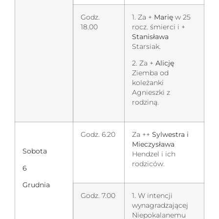
Godz.
1. Za +
Marię
w 25
18.00
rocz. śmierci i +
Stanisława
Starsiak.
2. Za +
Alicję
Ziemba od
koleżanki
Agnieszki z
rodziną.
Godz. 6.20
Za ++
Sylwestra i
Mieczysława
Sobota
Hendzel i ich
rodziców.
6
Grudnia
Godz. 7.00
1. W intencji
wynagradzającej
Niepokalanemu