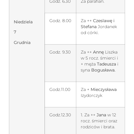
Godz. 6.30
Za parafian.
Godz. 8.00
Za ++
Czeslawę i
Niedziela
Stefana
Jordanek
7
od córki.
Grudnia
Godz. 9.30
Za ++
Annę
Liszka
w 5 rocz. śmierci i
+ męża
Tadeusza
i
syna
Bogusława.
Godz.11.00
Za +
Mieczysława
Izydorczyk
Godz.12.30
1. Za ++
Jana
w 12
rocz. śmierci oraz
rodziców i brata.