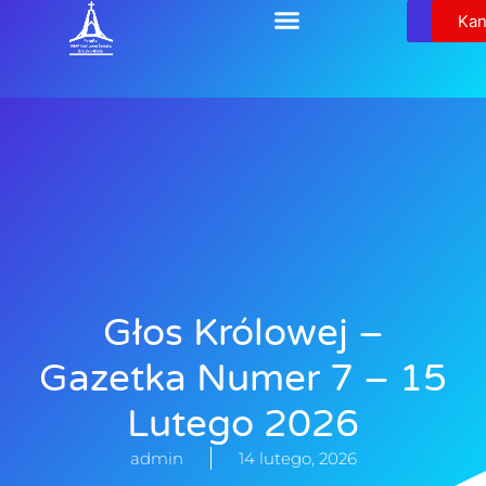
Relikw
Kan
Głos Królowej –
Gazetka Numer 7 – 15
Lutego 2026
admin
14 lutego, 2026