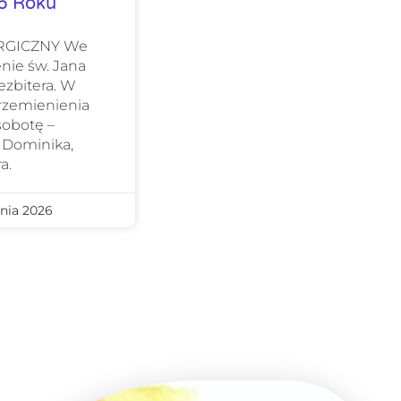
26 Roku
URGICZNY We
nie św. Jana
ezbitera. W
Przemienienia
sobotę –
 Dominika,
a.
nia 2026