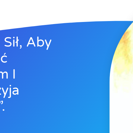
Sił, Aby
yć
m I
yja
.