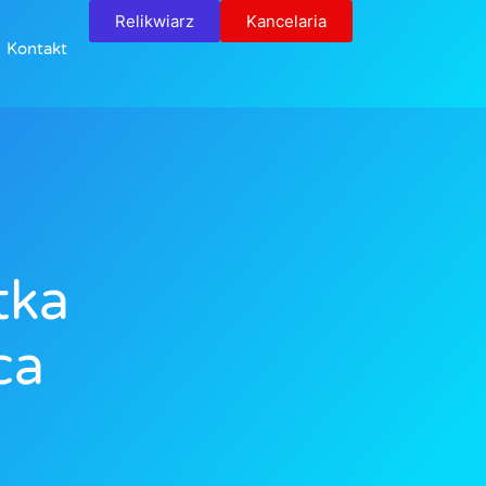
Relikwiarz
Kancelaria
Kontakt
tka
ca