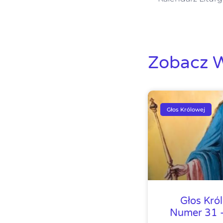
Zobacz W
Głos Królowej
Głos Kró
Numer 31 –