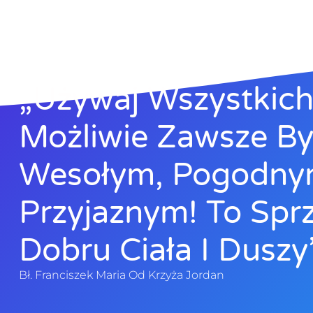
„Używaj Wszystkich 
Możliwie Zawsze B
Wesołym, Pogodny
Przyjaznym! To Sprz
Dobru Ciała I Duszy”
Bł. Franciszek Maria Od Krzyża Jordan