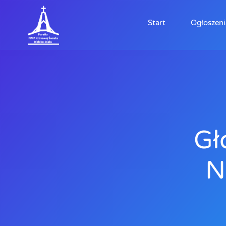
Start
Ogłoszeni
Gł
N