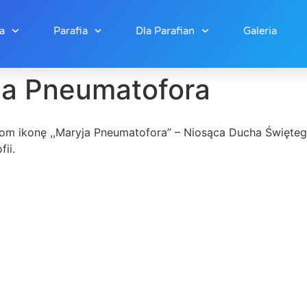
a
Parafia
Dla Parafian
Galeria
yja Pneumatofora
om ikonę ,,Maryja Pneumatofora” – Niosąca Ducha Świętego
ii.