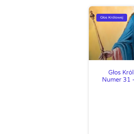
Głos Królowej
Głos Kró
Numer 31 –