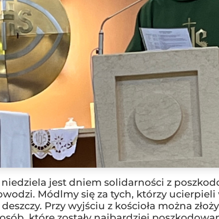
a niedziela jest dniem solidarności z poszk
wodzi. Módlmy się za tych, którzy ucierpiel
deszczy. Przy wyjściu z kościoła można złoż
a osób, które zostały najbardziej poszkodowa