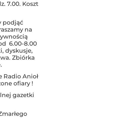
. 7.00. Koszt
y podjąć
praszamy na
tywnością
od 6.00-8.00
, dyskusje,
twa. Zbiórka
.
e Radio Anioł
one ofiary !
lnej gazetki
. Zmarłego