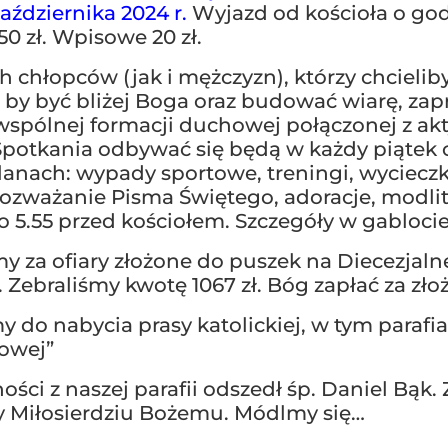
aździernika 2024 r.
Wyjazd od kościoła o godz
0 zł. Wpisowe 20 zł.
h chłopców (jak i mężczyzn), którzy chcielib
by być bliżej Boga oraz budować wiarę, za
wspólnej formacji duchowej połączonej z ak
 Spotkania odbywać się będą w każdy piątek 
lanach: wypady sportowe, treningi, wycieczki
ozważanie Pisma Świętego, adoracje, modli
 o 5.55 przed kościołem. Szczegóły w gablocie
y za ofiary złożone do puszek na Diecezjaln
Zebraliśmy kwotę 1067 zł. Bóg zapłać za złoż
 do nabycia prasy katolickiej, w tym parafia
lowej”
ości z naszej parafii odszedł śp. Daniel Bąk
 Miłosierdziu Bożemu. Módlmy się…