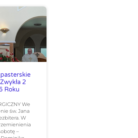
pasterskie
 Zwykła 2
26 Roku
URGICZNY We
nie św. Jana
ezbitera. W
Przemienienia
sobotę –