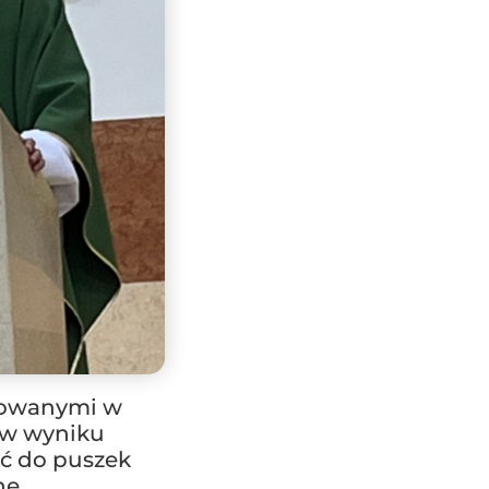
odowanymi w
i w wyniku
yć do puszek
ne.