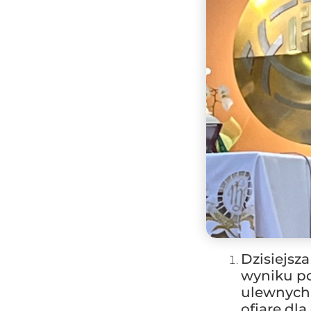
Dzisiejsz
wyniku po
ulewnych 
ofiarę dl