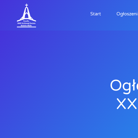
Start
Ogłoszeni
Ogł
XX