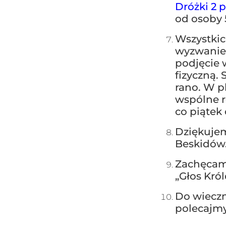
Dróżki 2 p
od osoby 5
Wszystkic
wyzwanie 
podjęcie 
fizyczną.
rano. W p
wspólne r
co piątek
Dziękujem
Beskidów. 
Zachęcamy
„Głos Kró
Do wieczn
polecajmy