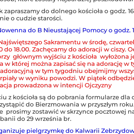
 zapraszamy do dolnego kościoła o godz. 16
ie o cudzie starości.
owenna do B Nieustającej Pomocy o godz. 1
Najświętszego Sakramentu w środę, czwartek
0 do 18.00. Zachęcamy do adoracji w ciszy. Od
 przy głównym wyjściu z kościoła wyłożona j
a w której można zapisać się na adorację w 
adoracyjną w tym tygodniu obejmijmy wszy
erpiały w wyniku powodzi. W piątek odbędzie
racja prowadzona w intencji Ojczyzny
iu z kościoła są do pobrania formularze dla 
zystąpić do Bierzmowania w przyszłym rok
e prosimy zostawić w skrzynce pocztowej n
banii do 29 września br.
rganizuje pielgrzymkę do Kalwarii Zebrzydows