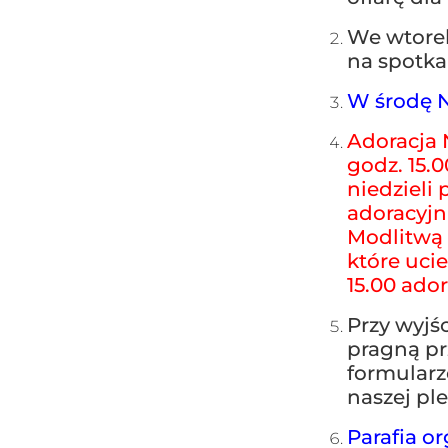
We wtorek
na spotkan
W środę N
Adoracja 
godz. 15.0
niedzieli
adoracyjn
Modlitwą 
które uci
15.00 ado
Przy wyjśc
pragną pr
formularz
naszej ple
Parafia o