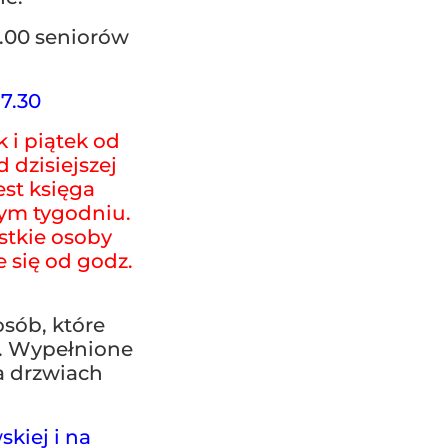
.00 seniorów
7.30
 i piątek od
 dzisiejszej
est księga
tym tygodniu.
stkie osoby
 się od godz.
osób, które
u. Wypełnione
a drzwiach
kiej i na